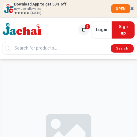
Download App to get 50% off
✖
OPEN
new user allowance
★★★★★
(430k+)
Sign
0
Login
up
Search