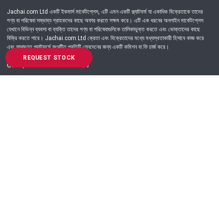
Jachai.com Ltd একটি ইকমার্স মার্কেটপ্লেস, এটি এমন একটি প্ল্যাটফর্ম যা একাধিক বিক্রেতাকে তাদের
পণ্য বা পরিষেবা সম্ভাব্য গ্রাহকদের কাছে অফার করতে সক্ষম করে। এটি এক ধরনের অনলাইন মার্কেটপ্লেস
যেখানে বিভিন্ন ব্যবসা বা ব্যক্তি তাদের পণ্য বা পরিষেবাগুলিকে তালিকাভুক্ত করতে এবং ভোক্তাদের কাছে
বিক্রি করতে পারে। Jachai.com Ltd ক্রেতা এবং বিক্রেতাদের মধ্যে মধ্যস্থতাকারী হিসাবে কাজ করে
এবং সাধারণত প্ল্যাটফর্মে সংঘটিত প্রতিটি লেনদেনের জন্য একটি কমিশন বা ফি চার্জ করে।
REQUEST STOCK
Got Question? Call us 24/7
09639-333444
Information
Customer Service
Order Process
About Us
Campaign Update
Returns & Refunds
News & Events
Terms & Conditions
Support & Helpline
Jachai Career Club
EMI Policy
Privacy Policy
Get in Touch
69/E, Green road, Panthapath, Dhaka-1215.
+880 9639-333444