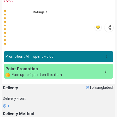
৳
0
.00
Ratings
Promotion : Min. spend ৳
0.00
Point Promotion
Earn up to
0
point on this item
Delivery
To Bangladesh
Delivery From:
Delivery Method