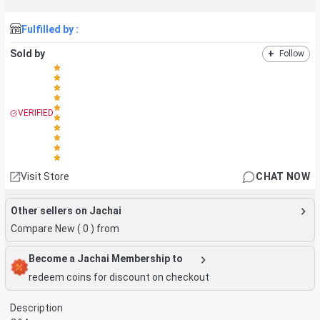
Fulfilled by :
Sold by
+
Follow
VERIFIED
Visit Store
CHAT NOW
Other sellers on Jachai
Compare New (
0
) from
Become a Jachai Membership to
redeem coins for discount on checkout
Description