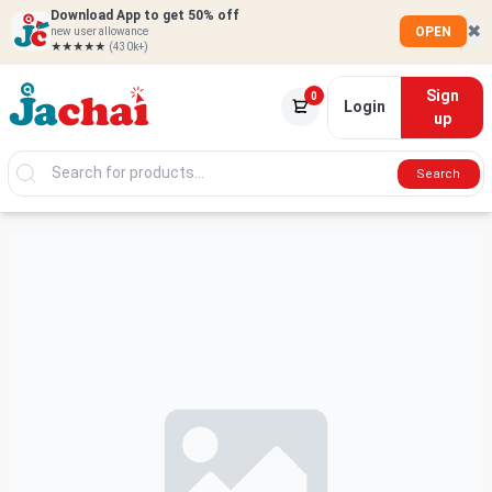
Download App to get 50% off
✖
OPEN
new user allowance
★★★★★
(430k+)
Sign
0
Login
up
Search