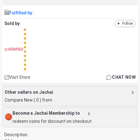
Fulfilled by :
Sold by
+
Follow
VERIFIED
Visit Store
CHAT NOW
Other sellers on Jachai
Compare New (
0
) from
Become a Jachai Membership to
redeem coins for discount on checkout
Description