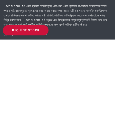
Jachai.com Ltd একটি ইকমার্স মার্কেটপ্লেস, এটি এমন একটি প্ল্যাটফর্ম যা একাধিক বিক্রেতাকে তাদের
পণ্য বা পরিষেবা সম্ভাব্য গ্রাহকদের কাছে অফার করতে সক্ষম করে। এটি এক ধরনের অনলাইন মার্কেটপ্লেস
যেখানে বিভিন্ন ব্যবসা বা ব্যক্তি তাদের পণ্য বা পরিষেবাগুলিকে তালিকাভুক্ত করতে এবং ভোক্তাদের কাছে
বিক্রি করতে পারে। Jachai.com Ltd ক্রেতা এবং বিক্রেতাদের মধ্যে মধ্যস্থতাকারী হিসাবে কাজ করে
এবং সাধারণত প্ল্যাটফর্মে সংঘটিত প্রতিটি লেনদেনের জন্য একটি কমিশন বা ফি চার্জ করে।
REQUEST STOCK
Got Question? Call us 24/7
09639-333444
Information
Customer Service
Order Process
About Us
Campaign Update
Returns & Refunds
News & Events
Terms & Conditions
Support & Helpline
Jachai Career Club
EMI Policy
Privacy Policy
Get in Touch
69/E, Green road, Panthapath, Dhaka-1215.
+880 9639-333444