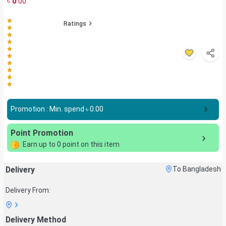
৳
0
.00
Ratings
Promotion : Min. spend ৳
0.00
Point Promotion
Earn up to
0
point on this item
Delivery
To Bangladesh
Delivery From:
Delivery Method