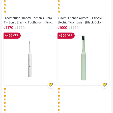
Toothbrush Xiaomi Enchen Aurora
Xiaomi Enchen Aurora T+ Sonic
T+ Sonic Electric Toothbrush (Pink
Electric Toothbrush (Black Color)
Color)
৳
৳
৳
৳
1170
1720
1000
1720
৳
৳
490
950
OFF
OFF