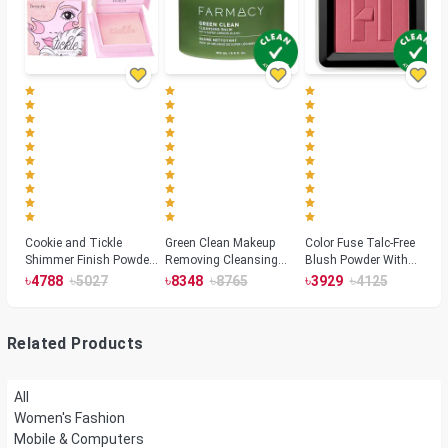
Cookie and Tickle
Green Clean Makeup
Color Fuse Talc-Free
Shimmer Finish Powder
Removing Cleansing
Blush Powder With
Highlighters
Balm
Fermented Arnica
৳
৳
৳
৳
৳
৳
4788
5027
8348
8765
3929
4125
Related Products
All
Women's Fashion
Mobile & Computers