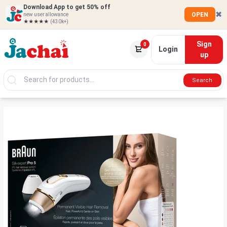
Download App to get 50% off
✖
OPEN
new user allowance
★★★★★
(430k+)
Sign
0
Login
up
Search