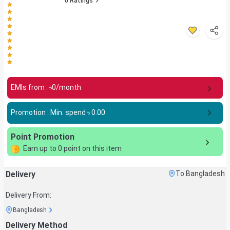
0
Ratings
EMIs from : ৳
0
/month
Promotion : Min. spend ৳
0.00
Point Promotion
Earn up to
0
point on this item
Delivery
To Bangladesh
Delivery From:
Bangladesh
Delivery Method