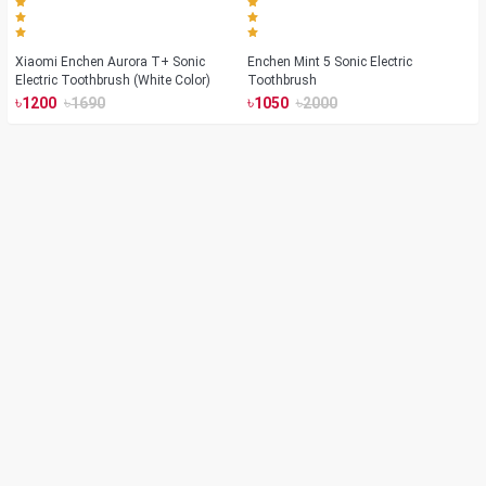
Xiaomi Enchen Aurora T+ Sonic
Enchen Mint 5 Sonic Electric
Electric Toothbrush (White Color)
Toothbrush
৳
৳
৳
৳
1200
1690
1050
2000