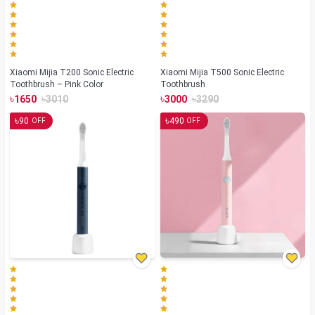
Xiaomi Mijia T200 Sonic Electric
Xiaomi Mijia T500 Sonic Electric
Toothbrush – Pink Color
Toothbrush
৳
৳
৳
৳
1650
3010
3000
3290
৳
৳
90
490
OFF
OFF