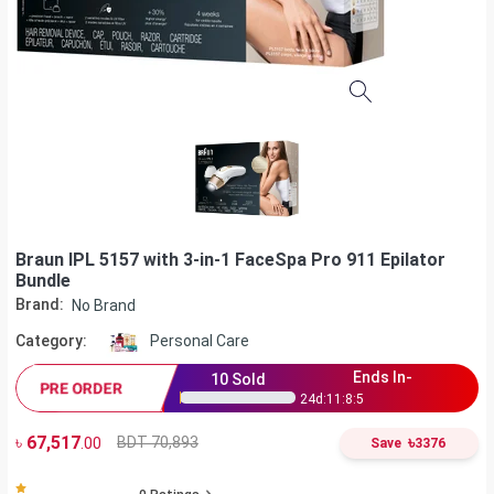
Braun IPL 5157 with 3-in-1 FaceSpa Pro 911 Epilator
Bundle
Brand:
No Brand
Category:
Personal Care
Ends In-
10
Sold
PRE ORDER
24
d:
11
:
8
:
4
৳
67,517
৳
BDT 70,893
.00
Save
3376