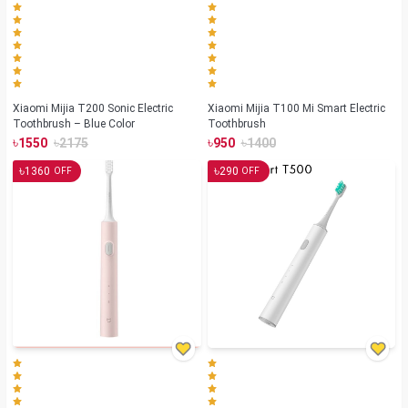
Xiaomi Mijia T200 Sonic Electric
Xiaomi Mijia T100 Mi Smart Electric
Toothbrush – Blue Color
Toothbrush
৳
৳
৳
৳
1550
2175
950
1400
৳
৳
1360
290
OFF
OFF