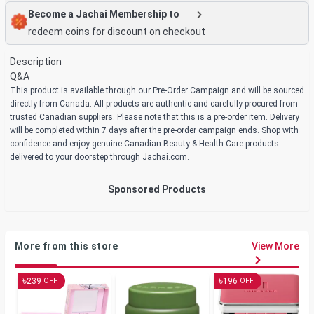
Become a Jachai Membership to
redeem coins for discount on checkout
Description
Q&A
This product is available through our Pre-Order Campaign and will be sourced
directly from Canada. All products are authentic and carefully procured from
trusted Canadian suppliers. Please note that this is a pre-order item. Delivery
will be completed within 7 days after the pre-order campaign ends. Shop with
confidence and enjoy genuine Canadian Beauty & Health Care products
delivered to your doorstep through Jachai.com.
Sponsored Products
More from this store
View More
৳
৳
239
196
OFF
OFF