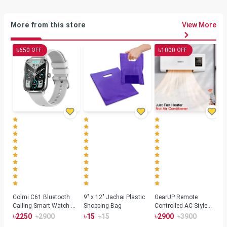
More from this store
View More
৳
৳
650
1000
OFF
OFF
Colmi C61 Bluetooth
9" x 12" Jachai Plastic
GearUP Remote
Calling Smart Watch-
Shopping Bag
Controlled AC Style
Silver Color
Room Heater 1800
৳
৳
৳
৳
৳
৳
2250
2900
15
15
2900
3900
Watts, Wall or Table