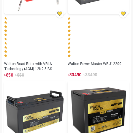
Walton Road Rider with VRLA
Walton Power Master WBU12200
Technology (AGM) 12N2.5-BS
৳
৳
৳
৳
33490
33490
850
850