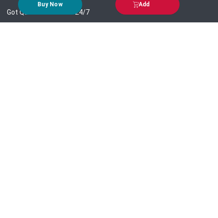
Buy Now
Add
Got Question? Call us 24/7
09639-333444
Information
Customer Service
Order Process
About Us
Campaign Update
Returns & Refunds
News & Events
Terms & Conditions
Support & Helpline
Jachai Career Club
EMI Policy
Privacy Policy
Get in Touch
69/E, Green road, Panthapath, Dhaka-1215.
+880 9639-333444
support@jachai.com