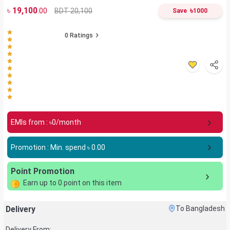
৳
19,100
৳
BDT 20,100
.00
Save
1000
0
Ratings
EMIs from : ৳
0
/month
Promotion : Min. spend ৳
0.00
Point Promotion
Earn up to
0
point on this item
Delivery
To Bangladesh
Delivery From: