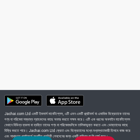
Jachai.com Ltd একটি ইকমার্স মার্কেটপ্লেস, এটি এমন একটি প্ল্যাটফর্ম যা একাধিক বিক্রেতাকে তাদের
পণ্য বা পরিষেবা সম্ভাব্য গ্রাহকদের কাছে অফার করতে সক্ষম করে। এটি এক ধরনের অনলাইন মার্কেটপ্লেস
যেখানে বিভিন্ন ব্যবসা বা ব্যক্তি তাদের পণ্য বা পরিষেবাগুলিকে তালিকাভুক্ত করতে এবং ভোক্তাদের কাছে
বিক্রি করতে পারে। Jachai.com Ltd ক্রেতা এবং বিক্রেতাদের মধ্যে মধ্যস্থতাকারী হিসাবে কাজ করে
এবং সাধারণত প্ল্যাটফর্মে সংঘটিত প্রতিটি লেনদেনের জন্য একটি কমিশন বা ফি চার্জ করে।