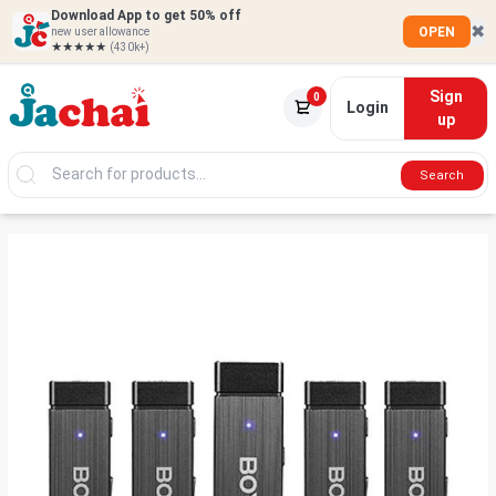
Download App to get 50% off
✖
OPEN
new user allowance
★★★★★
(430k+)
Sign
0
Login
up
Search