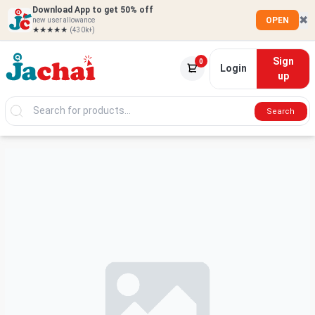
Download App to get 50% off
✖
OPEN
new user allowance
★★★★★
(430k+)
Sign
0
Login
up
Search