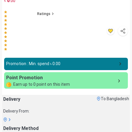
৳
0
.00
Ratings
Promotion : Min. spend ৳
0.00
Point Promotion
Earn up to
0
point on this item
Delivery
To Bangladesh
Delivery From:
Delivery Method