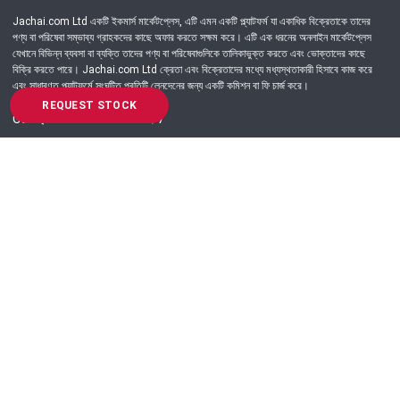
Jachai.com Ltd একটি ইকমার্স মার্কেটপ্লেস, এটি এমন একটি প্ল্যাটফর্ম যা একাধিক বিক্রেতাকে তাদের
পণ্য বা পরিষেবা সম্ভাব্য গ্রাহকদের কাছে অফার করতে সক্ষম করে। এটি এক ধরনের অনলাইন মার্কেটপ্লেস
যেখানে বিভিন্ন ব্যবসা বা ব্যক্তি তাদের পণ্য বা পরিষেবাগুলিকে তালিকাভুক্ত করতে এবং ভোক্তাদের কাছে
বিক্রি করতে পারে। Jachai.com Ltd ক্রেতা এবং বিক্রেতাদের মধ্যে মধ্যস্থতাকারী হিসাবে কাজ করে
এবং সাধারণত প্ল্যাটফর্মে সংঘটিত প্রতিটি লেনদেনের জন্য একটি কমিশন বা ফি চার্জ করে।
REQUEST STOCK
Got Question? Call us 24/7
09639-333444
Information
Customer Service
Order Process
About Us
Campaign Update
Returns & Refunds
News & Events
Terms & Conditions
Support & Helpline
Jachai Career Club
EMI Policy
Privacy Policy
Get in Touch
69/E, Green road, Panthapath, Dhaka-1215.
+880 9639-333444