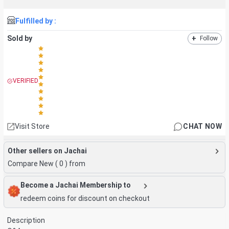
Fulfilled by :
Sold by
+
Follow
VERIFIED
Visit Store
CHAT NOW
Other sellers on Jachai
Compare New (
0
) from
Become a Jachai Membership to
redeem coins for discount on checkout
Description