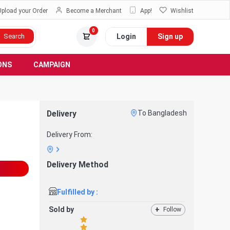
Upload your Order
Become a Merchant
App!
Wishlist
0
Login
Sign up
Search
ONS
CAMPAIGN
Delivery
To Bangladesh
Delivery From:
Delivery Method
Fulfilled by :
Sold by
+
Follow