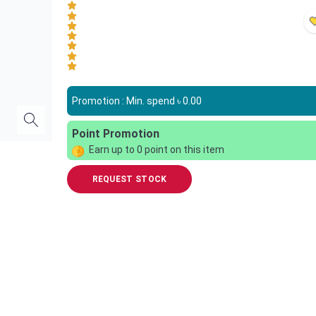
Promotion : Min. spend ৳
0.00
Point Promotion
Earn up to
0
point on this item
REQUEST STOCK