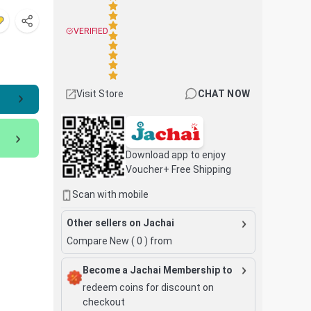
VERIFIED
Visit Store
CHAT NOW
Download app to enjoy
Voucher+ Free Shipping
Scan with mobile
Other sellers on Jachai
Compare New (
0
) from
Become a Jachai Membership to
redeem coins for discount on
checkout