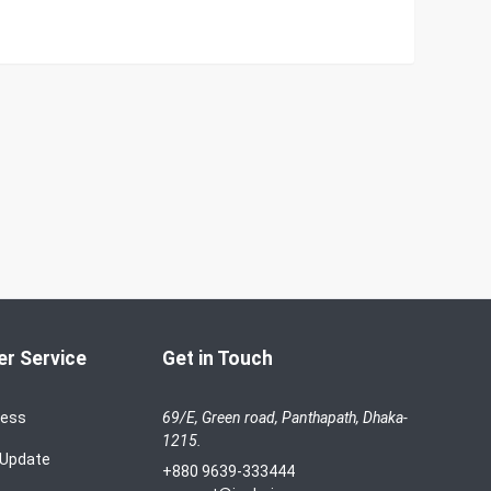
r Service
Get in Touch
cess
69/E, Green road, Panthapath, Dhaka-
1215.
 Update
+880 9639-333444