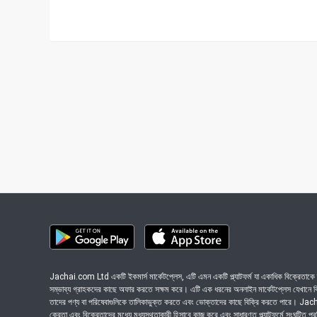
Jachai.com Ltd একটি ইকমার্স মার্কেটপ্লেস, এটি এমন একটি প্ল্যাটফর্ম যা একাধিক বিক্রেতাকে ত
সম্ভাব্য গ্রাহকদের কাছে অফার করতে সক্ষম করে। এটি এক ধরনের অনলাইন মার্কেটপ্লেস যেখানে বিভি
তাদের পণ্য বা পরিষেবাগুলিকে তালিকাভুক্ত করতে এবং ভোক্তাদের কাছে বিক্রি করতে পারে। J
ক্রেতা এবং বিক্রেতাদের মধ্যে মধ্যস্থতাকারী হিসাবে কাজ করে এবং সাধারণত প্ল্যাটফর্মে সংঘটিত প্