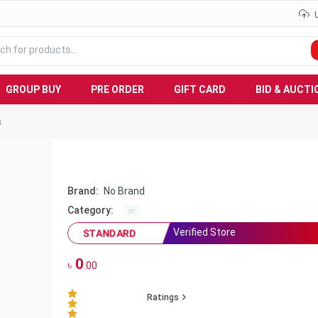
GROUP BUY
PRE ORDER
GIFT CARD
BID & AUCTI
s
Brand:
No Brand
Category:
Verified Store
STANDARD
0
৳
.00
Ratings