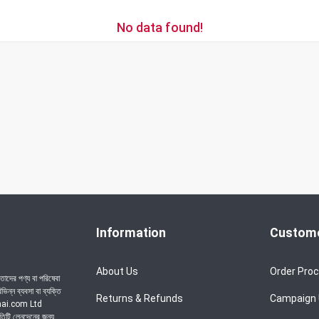
No data found!
Information
Custome
About Us
Order Pro
াদের পণ্য বা পরিষেবা
ন্ন ব্যবসা বা ব্যক্তি
Returns & Refunds
Campaign
achai.com Ltd
রতিটি লেনদেনের জন্য