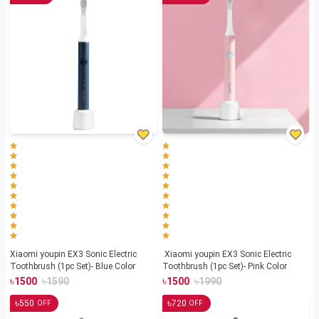
Xiaomi youpin EX3 Sonic Electric
Xiaomi youpin EX3 Sonic Electric
Toothbrush (1pc Set)- Blue Color
Toothbrush (1pc Set)- Pink Color
৳
৳
৳
৳
1500
1590
1500
1990
৳
৳
550
720
OFF
OFF