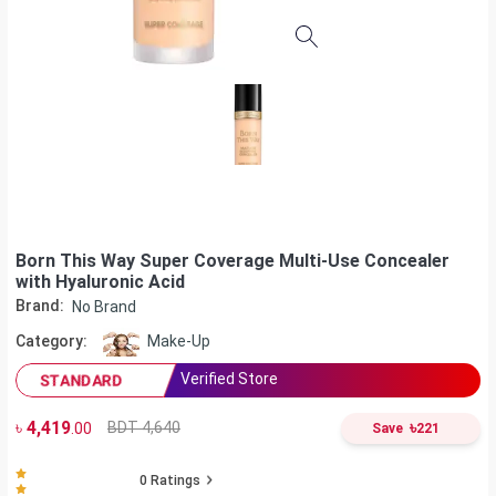
Born This Way Super Coverage Multi-Use Concealer
with Hyaluronic Acid
Brand:
No Brand
Category:
Make-Up
Verified Store
STANDARD
৳
4,419
৳
BDT 4,640
.00
Save
221
0
Ratings