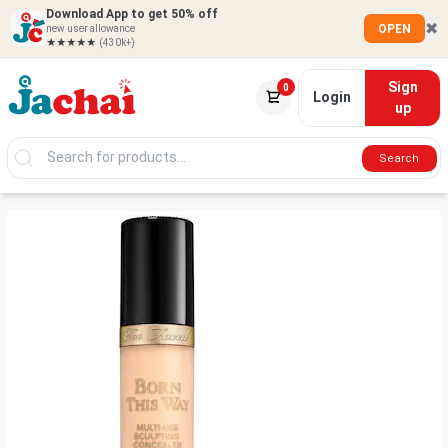
Download App to get 50% off
✖
OPEN
new user allowance
★★★★★
(430k+)
Sign
0
Login
up
Search