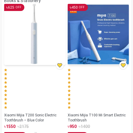
Books & Stationery
৳
৳
625
450
OFF
OFF
Xiaomi Mijia T200 Sonic Electric
Xiaomi Mijia T100 Mi Smart Electric
Toothbrush – Blue Color
Toothbrush
৳
৳
৳
৳
1550
2175
950
1400