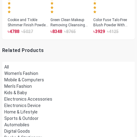
Cookie and Tickle
Green Clean Makeup
Color Fuse Talc-Free
Shimmer Finish Powder
Removing Cleansing
Blush Powder With
Highlighters
Balm
Fermented Arnica
৳
৳
৳
৳
৳
৳
4788
5027
8348
8765
3929
4125
Related Products
All
Women's Fashion
Mobile & Computers
Men's Fashion
Kids & Baby
Electronics Accessories
Electronics Device
Home & Lifestyle
Sports & Outdoor
Automobiles
Digital Goods