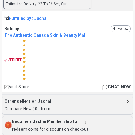
Estimated Delivery:
22 To 06 Sep, Sun
Fulfilled by :
Jachai
Sold by
+
Follow
The Authentic Canada Skin & Beauty Mall
VERIFIED
Visit Store
CHAT NOW
Other sellers on Jachai
Compare New (
0
) from
Become a Jachai Membership to
redeem coins for discount on checkout