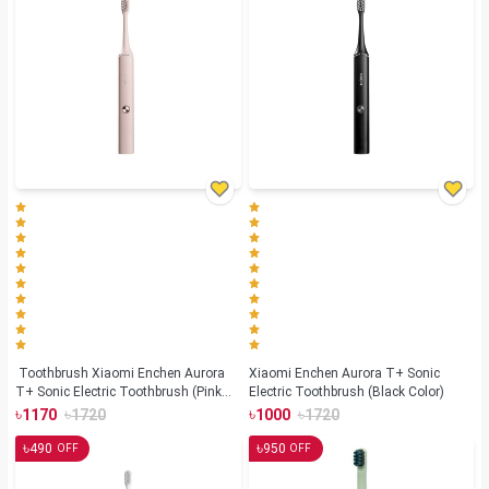
Toothbrush Xiaomi Enchen Aurora
Xiaomi Enchen Aurora T+ Sonic
T+ Sonic Electric Toothbrush (Pink
Electric Toothbrush (Black Color)
Color)
৳
৳
৳
৳
1170
1720
1000
1720
৳
৳
490
950
OFF
OFF