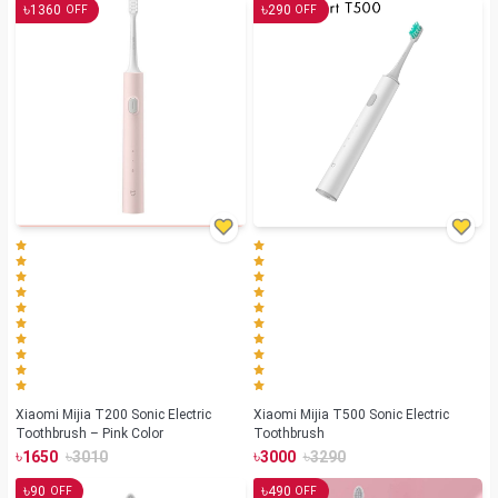
৳
৳
1360
290
OFF
OFF
Xiaomi Mijia T200 Sonic Electric
Xiaomi Mijia T500 Sonic Electric
Toothbrush – Pink Color
Toothbrush
৳
৳
৳
৳
1650
3010
3000
3290
৳
৳
90
490
OFF
OFF