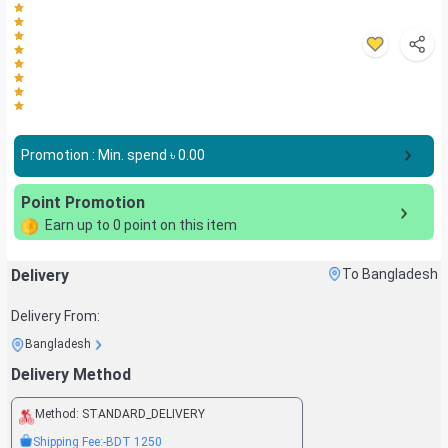
Promotion : Min. spend ৳
0.00
Point Promotion
Earn up to
0
point on this item
Delivery
To Bangladesh
Delivery From:
Bangladesh
Delivery Method
Method:
STANDARD_DELIVERY
Shipping Fee:
-BDT
1250