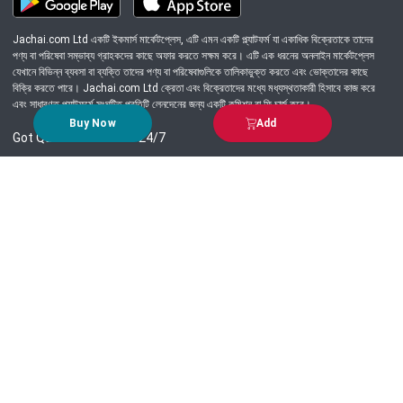
Jachai.com Ltd একটি ইকমার্স মার্কেটপ্লেস, এটি এমন একটি প্ল্যাটফর্ম যা একাধিক বিক্রেতাকে তাদের
পণ্য বা পরিষেবা সম্ভাব্য গ্রাহকদের কাছে অফার করতে সক্ষম করে। এটি এক ধরনের অনলাইন মার্কেটপ্লেস
যেখানে বিভিন্ন ব্যবসা বা ব্যক্তি তাদের পণ্য বা পরিষেবাগুলিকে তালিকাভুক্ত করতে এবং ভোক্তাদের কাছে
বিক্রি করতে পারে। Jachai.com Ltd ক্রেতা এবং বিক্রেতাদের মধ্যে মধ্যস্থতাকারী হিসাবে কাজ করে
এবং সাধারণত প্ল্যাটফর্মে সংঘটিত প্রতিটি লেনদেনের জন্য একটি কমিশন বা ফি চার্জ করে।
Buy Now
Add
Got Question? Call us 24/7
09639-333444
Information
Customer Service
Order Process
About Us
Campaign Update
Returns & Refunds
News & Events
Terms & Conditions
Support & Helpline
Jachai Career Club
EMI Policy
Privacy Policy
Get in Touch
69/E, Green road, Panthapath, Dhaka-1215.