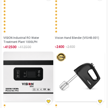
VISION Industrial RO Water
Vision Hand Blender (VIS-HB-001)
Treatment Plant 1000LPH
৳
৳
৳
৳
2400
2400
412500
412500