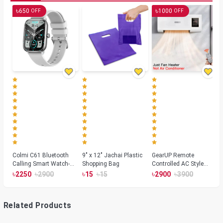
৳
৳
650
1000
OFF
OFF
Colmi C61 Bluetooth
9" x 12" Jachai Plastic
GearUP Remote
Calling Smart Watch-
Shopping Bag
Controlled AC Style
Silver Color
Room Heater 1800
৳
৳
৳
৳
৳
৳
2250
2900
15
15
2900
3900
Watts, Wall or Table
Mount
Related Products