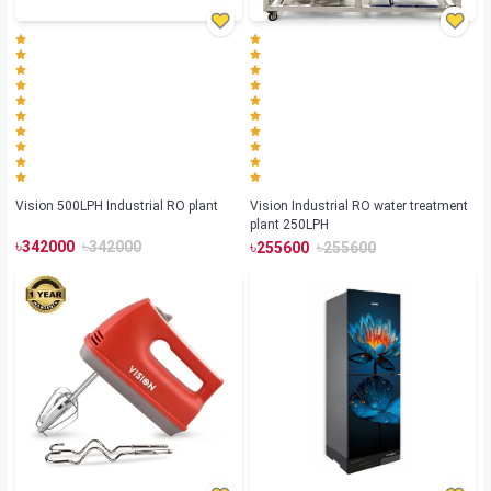
Vision 500LPH Industrial RO plant
Vision Industrial RO water treatment
plant 250LPH
৳
৳
৳
৳
342000
342000
255600
255600