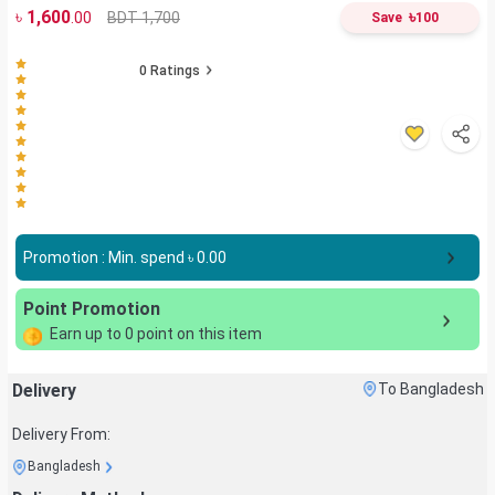
৳
1,600
৳
BDT 1,700
.00
Save
100
0
Ratings
Promotion : Min. spend ৳
0.00
Point Promotion
Earn up to
0
point on this item
Delivery
To Bangladesh
Delivery From:
Bangladesh