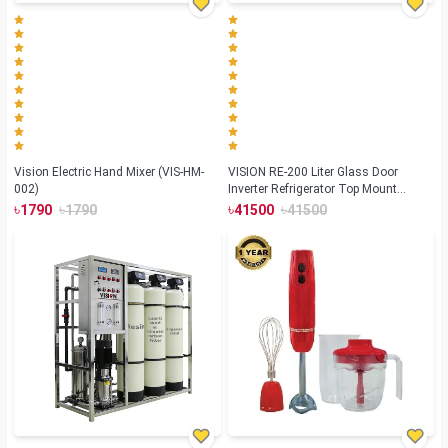
Vision Electric Hand Mixer (VIS-HM-
VISION RE-200 Liter Glass Door
002)
Inverter Refrigerator Top Mount
Summer Lotus
৳
৳
৳
৳
1790
1790
41500
41500