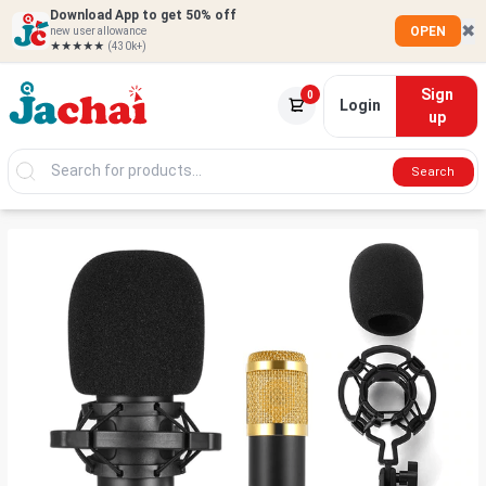
Download App to get 50% off
✖
OPEN
new user allowance
★★★★★
(430k+)
Sign
0
Login
up
Search