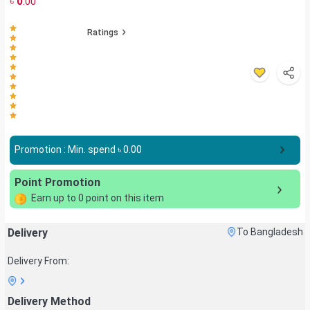
৳
0
.00
Ratings
Promotion : Min. spend ৳
0.00
Point Promotion
Earn up to
0
point on this item
Delivery
To Bangladesh
Delivery From:
Delivery Method