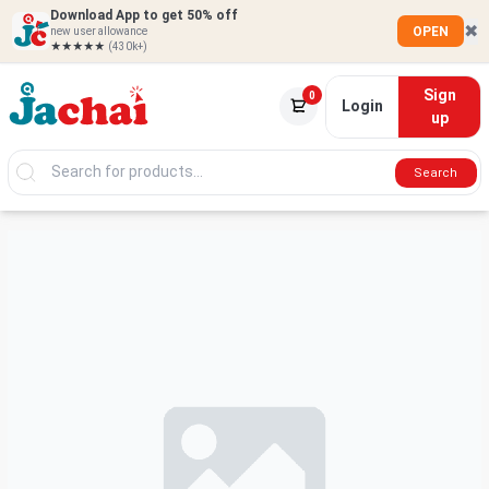
Download App to get 50% off
✖
OPEN
new user allowance
★★★★★
(430k+)
Sign
0
Login
up
Search