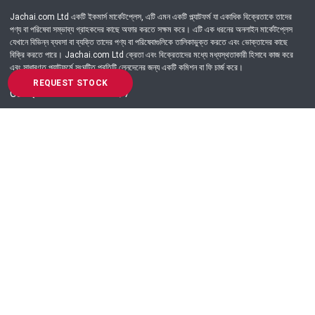
Jachai.com Ltd একটি ইকমার্স মার্কেটপ্লেস, এটি এমন একটি প্ল্যাটফর্ম যা একাধিক বিক্রেতাকে তাদের
পণ্য বা পরিষেবা সম্ভাব্য গ্রাহকদের কাছে অফার করতে সক্ষম করে। এটি এক ধরনের অনলাইন মার্কেটপ্লেস
যেখানে বিভিন্ন ব্যবসা বা ব্যক্তি তাদের পণ্য বা পরিষেবাগুলিকে তালিকাভুক্ত করতে এবং ভোক্তাদের কাছে
বিক্রি করতে পারে। Jachai.com Ltd ক্রেতা এবং বিক্রেতাদের মধ্যে মধ্যস্থতাকারী হিসাবে কাজ করে
এবং সাধারণত প্ল্যাটফর্মে সংঘটিত প্রতিটি লেনদেনের জন্য একটি কমিশন বা ফি চার্জ করে।
REQUEST STOCK
Got Question? Call us 24/7
09639-333444
Information
Customer Service
Order Process
About Us
Campaign Update
Returns & Refunds
News & Events
Terms & Conditions
Support & Helpline
Jachai Career Club
EMI Policy
Privacy Policy
Get in Touch
69/E, Green road, Panthapath, Dhaka-1215.
+880 9639-333444