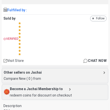
Fulfilled by :
Sold by
+
Follow
VERIFIED
Visit Store
CHAT NOW
Other sellers on Jachai
Compare New (
0
) from
Become a Jachai Membership to
redeem coins for discount on checkout
Description