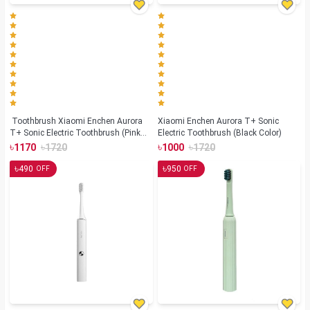
Toothbrush Xiaomi Enchen Aurora
Xiaomi Enchen Aurora T+ Sonic
T+ Sonic Electric Toothbrush (Pink
Electric Toothbrush (Black Color)
Color)
৳
৳
৳
৳
1170
1720
1000
1720
৳
৳
490
950
OFF
OFF