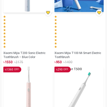
Xiaomi Mijia T200 Sonic Electric
Xiaomi Mijia T100 Mi Smart Electric
Toothbrush – Blue Color
Toothbrush
৳
৳
৳
৳
1550
2175
950
1400
৳
৳
1360
290
OFF
OFF