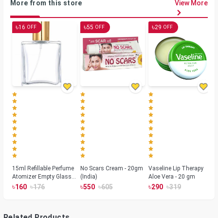
More from this store
View More
৳
৳
৳
16
55
29
OFF
OFF
OFF
15ml Refillable Perfume
No Scars Cream - 20gm
Vaseline Lip Therapy
Atomizer Empty Glass
(India)
Aloe Vera - 20 gm
Spray Bottle Container
৳
৳
৳
৳
৳
৳
160
176
550
605
290
319
Gold
Related Products