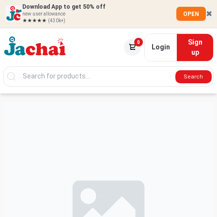
Download App to get 50% off
✖
OPEN
new user allowance
★★★★★
(430k+)
Sign
0
Login
up
Search