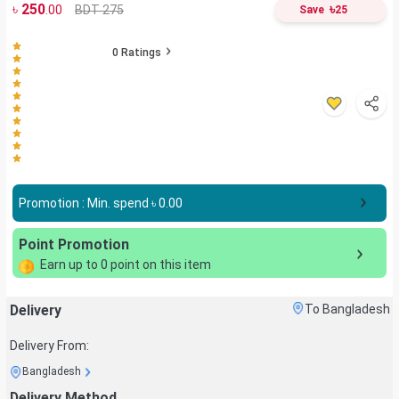
৳
250
৳
BDT 275
.00
Save
25
0
Ratings
Promotion : Min. spend ৳
0.00
Point Promotion
Earn up to
0
point on this item
Delivery
To Bangladesh
Delivery From:
Bangladesh
Delivery Method