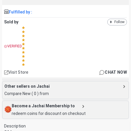
Fulfilled by :
Sold by
+
Follow
VERIFIED
Visit Store
CHAT NOW
Other sellers on Jachai
Compare New (
0
) from
Become a Jachai Membership to
redeem coins for discount on checkout
Description