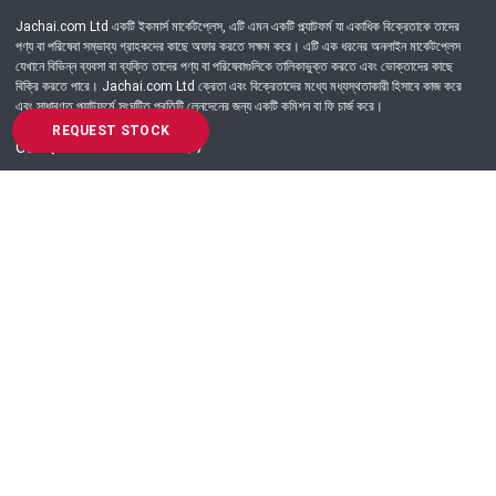
Jachai.com Ltd একটি ইকমার্স মার্কেটপ্লেস, এটি এমন একটি প্ল্যাটফর্ম যা একাধিক বিক্রেতাকে তাদের
পণ্য বা পরিষেবা সম্ভাব্য গ্রাহকদের কাছে অফার করতে সক্ষম করে। এটি এক ধরনের অনলাইন মার্কেটপ্লেস
যেখানে বিভিন্ন ব্যবসা বা ব্যক্তি তাদের পণ্য বা পরিষেবাগুলিকে তালিকাভুক্ত করতে এবং ভোক্তাদের কাছে
বিক্রি করতে পারে। Jachai.com Ltd ক্রেতা এবং বিক্রেতাদের মধ্যে মধ্যস্থতাকারী হিসাবে কাজ করে
এবং সাধারণত প্ল্যাটফর্মে সংঘটিত প্রতিটি লেনদেনের জন্য একটি কমিশন বা ফি চার্জ করে।
REQUEST STOCK
Got Question? Call us 24/7
09639-333444
Information
Customer Service
Order Process
About Us
Campaign Update
Returns & Refunds
News & Events
Terms & Conditions
Support & Helpline
Jachai Career Club
EMI Policy
Privacy Policy
Get in Touch
69/E, Green road, Panthapath, Dhaka-1215.
+880 9639-333444