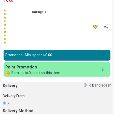
৳
0
.00
Ratings
Promotion : Min. spend ৳
0.00
Point Promotion
Earn up to
0
point on this item
Delivery
To Bangladesh
Delivery From:
Delivery Method