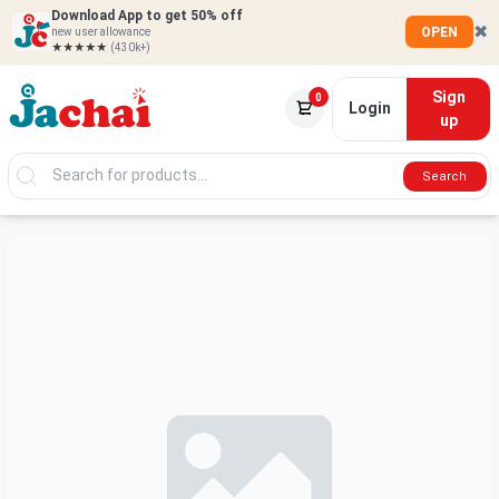
Download App to get 50% off
✖
OPEN
new user allowance
★★★★★
(430k+)
Sign
0
Login
up
Search