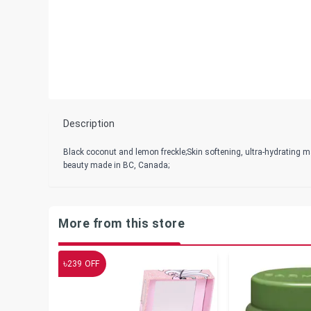
Description
Black coconut and lemon freckle;Skin softening, ultra-hydrating m
beauty made in BC, Canada;
More from this store
৳
239
OFF