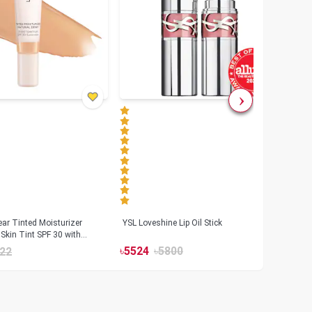
ar Tinted Moisturizer
YSL Loveshine Lip Oil Stick
Sunn
Skin Tint SPF 30 with
SPF 
id
৳
5524
৳
5800
22
৳
39