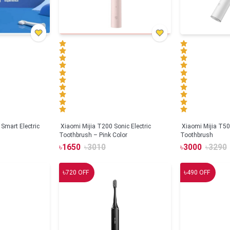
Smart Electric
Xiaomi Mijia T200 Sonic Electric
Xiaomi Mijia T500
Toothbrush – Pink Color
Toothbrush
৳
1650
৳
3010
৳
3000
৳
3290
৳
৳
720
OFF
490
OFF