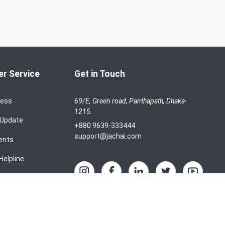
r Service
Get in Touch
cess
69/E, Green road, Panthapath, Dhaka-
1215.
 Update
+880 9639-333444
support@jachai.com
ents
Helpline