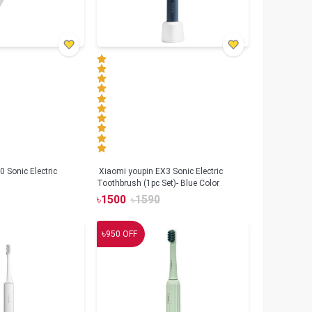
 Sonic Electric
Xiaomi youpin EX3 Sonic Electric
Toothbrush (1pc Set)- Blue Color
৳
1500
৳
1590
৳
950
OFF