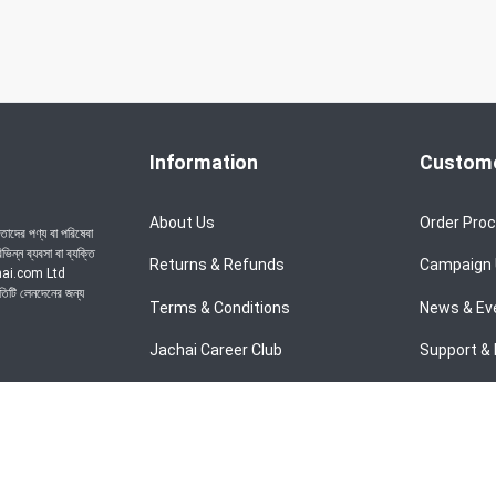
Information
Custome
About Us
Order Pro
াদের পণ্য বা পরিষেবা
ন্ন ব্যবসা বা ব্যক্তি
Returns & Refunds
Campaign
achai.com Ltd
রতিটি লেনদেনের জন্য
Terms & Conditions
News & Ev
Jachai Career Club
Support & 
Privacy Policy
EMI Policy