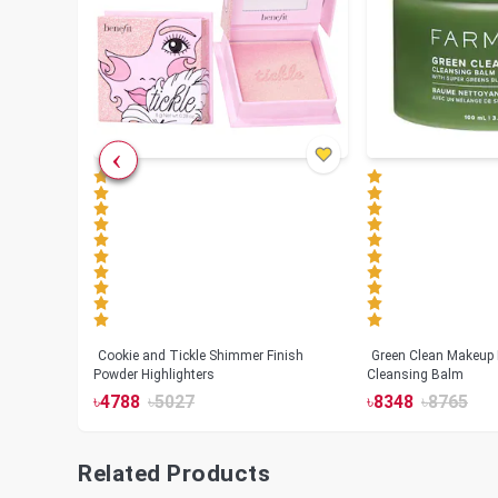
Cookie and Tickle Shimmer Finish
Green Clean Makeup
lush
Powder Highlighters
Cleansing Balm
৳
4788
৳
5027
৳
8348
৳
8765
Related Products