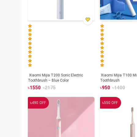
Xiaomi Mijia T200 Sonic Electric
Xiaomi Mijia T100 Mi 
Toothbrush – Blue Color
Toothbrush
৳
1550
৳
2175
৳
950
৳
1400
৳
৳
490
OFF
550
OFF