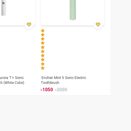
urora T+ Sonic
Enchen Mint 5 Sonic Electric
sh (White Color)
Toothbrush
৳
1050
৳
2000