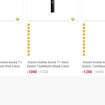
Xiaomi Enchen Aurora T+ Sonic
Xiaomi Enchen A
ush (Pink Color)
Electric Toothbrush (Black Color)
Electric Toothbru
৳
1000
৳
1720
৳
1200
৳
1690