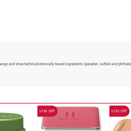
ango and shea butters;Botanically based ingredients (paraben, sulfate and phthalat
৳
৳
196
OFF
153
OFF