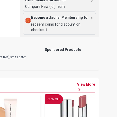
Compare New (
0
) from
Become a Jachai Membership to
redeem coins for discount on
checkout
Sponsored Products
e free);Small batch
View More
৳
৳
276
OFF
19