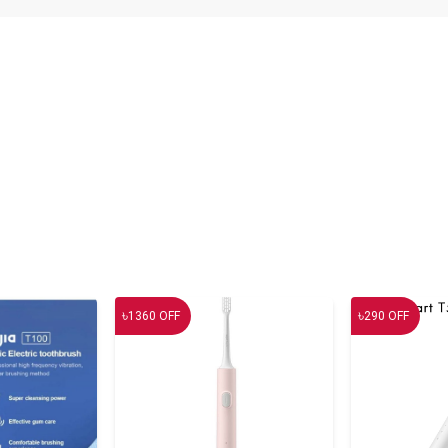
৳
৳
1360
OFF
290
OFF