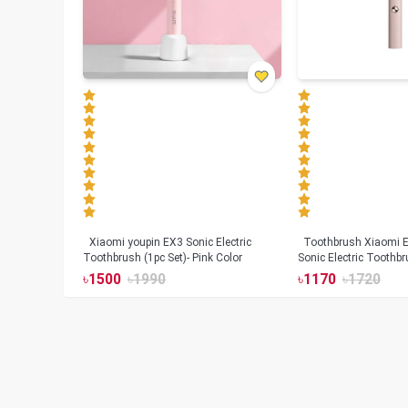
Xiaomi youpin EX3 Sonic Electric
Toothbrush Xiaomi Enchen Aurora T+
Toothbrush (1pc Set)- Pink Color
Sonic Electric Toothbr
৳
1500
৳
1990
৳
1170
৳
1720