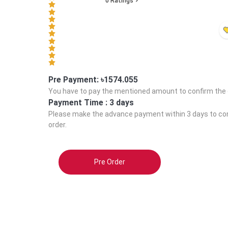
0
Ratings
Pre Payment: ৳
1574.055
You have to pay the mentioned amount to confirm the 
Payment Time :
3 days
Please make the advance payment within
3 days
to co
order.
Pre Order