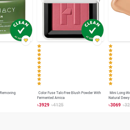
 Removing
Color Fuse Talc-Free Blush Powder With
Mini Long-We
Fermented Arnica
Natural Dewy 
Hyaluronic Ac
৳
3929
৳
4125
৳
3069
৳
32