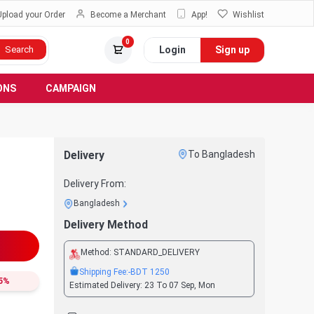
Upload your Order
Become a Merchant
App!
Wishlist
0
Login
Sign up
Search
ONS
CAMPAIGN
Delivery
To Bangladesh
Delivery From:
Bangladesh
Delivery Method
Method:
STANDARD_DELIVERY
Shipping Fee:
-BDT
1250
5
%
Estimated Delivery:
23 To 07 Sep, Mon