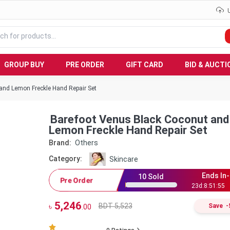
GROUP BUY
PRE ORDER
GIFT CARD
BID & AUCTI
and Lemon Freckle Hand Repair Set
Barefoot Venus Black Coconut and
Lemon Freckle Hand Repair Set
Brand:
Others
Category:
Skincare
Ends In-
10
Sold
Pre Order
23
d:
8
:
51
:
54
5,246
BDT 5,523
৳
Save
-
.00