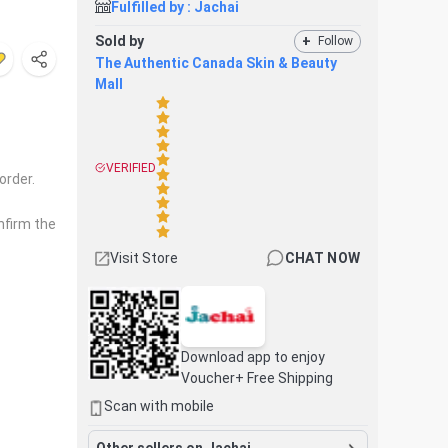
Fulfilled by :
Jachai
Sold by
+
Follow
The Authentic Canada Skin & Beauty
Mall
VERIFIED
order.
nfirm the
Visit Store
CHAT NOW
Download app to enjoy
Voucher+ Free Shipping
Scan with mobile
Other sellers on Jachai