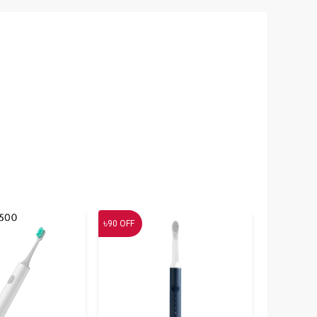
৳
90
OFF