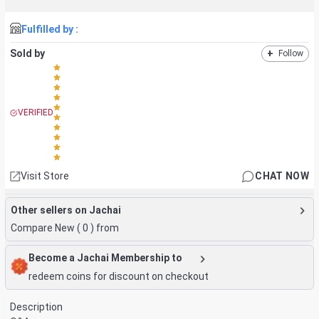
Fulfilled by :
Sold by
+
Follow
VERIFIED
Visit Store
CHAT NOW
Other sellers on Jachai
Compare New (
0
) from
Become a Jachai Membership to
redeem coins for discount on checkout
Description