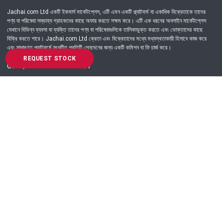
Jachai.com Ltd একটি ইকমার্স মার্কেটপ্লেস, এটি এমন একটি প্ল্যাটফর্ম যা একাধিক বিক্রেতাকে তাদের
পণ্য বা পরিষেবা সম্ভাব্য গ্রাহকদের কাছে অফার করতে সক্ষম করে। এটি এক ধরনের অনলাইন মার্কেটপ্লেস
যেখানে বিভিন্ন ব্যবসা বা ব্যক্তি তাদের পণ্য বা পরিষেবাগুলিকে তালিকাভুক্ত করতে এবং ভোক্তাদের কাছে
বিক্রি করতে পারে। Jachai.com Ltd ক্রেতা এবং বিক্রেতাদের মধ্যে মধ্যস্থতাকারী হিসাবে কাজ করে
এবং সাধারণত প্ল্যাটফর্মে সংঘটিত প্রতিটি লেনদেনের জন্য একটি কমিশন বা ফি চার্জ করে।
REQUEST STOCK
Got Question? Call us 24/7
09639-333444
Information
Customer Service
Order Process
About Us
Campaign Update
Returns & Refunds
News & Events
Terms & Conditions
Support & Helpline
Jachai Career Club
EMI Policy
Privacy Policy
Get in Touch
69/E, Green road, Panthapath, Dhaka-1215.
+880 9639-333444