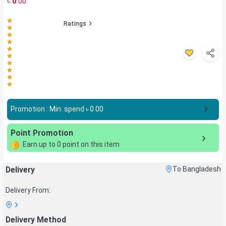
৳
0
.00
Ratings
Promotion : Min. spend ৳
0.00
Point Promotion
Earn up to
0
point on this item
Delivery
To Bangladesh
Delivery From:
Delivery Method