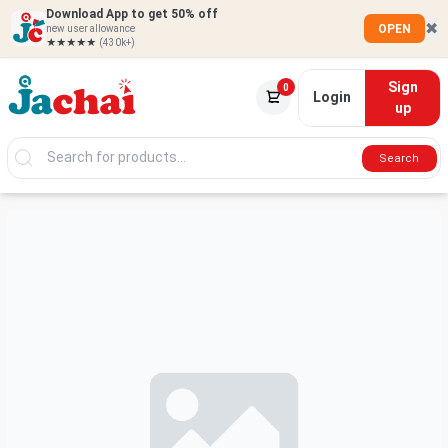
Download App to get 50% off
✖
OPEN
new user allowance
★★★★★
(430k+)
Sign
0
Login
up
Search