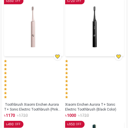
৳
৳
550
720
OFF
OFF
Toothbrush Xiaomi Enchen Aurora
Xiaomi Enchen Aurora T+ Sonic
T+ Sonic Electric Toothbrush (Pink
Electric Toothbrush (Black Color)
Color)
৳
৳
৳
৳
1170
1720
1000
1720
৳
৳
490
950
OFF
OFF