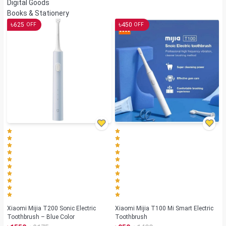
Digital Goods
Books & Stationery
৳
৳
625
450
OFF
OFF
Xiaomi Mijia T200 Sonic Electric
Xiaomi Mijia T100 Mi Smart Electric
Toothbrush – Blue Color
Toothbrush