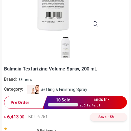
Balmain Texturizing Volume Spray, 200 mL
Brand:
Others
Category:
Setting & Finishing Spray
Ends In-
10
Sold
Pre Order
23
d:
12
:
42
:
31
৳
6,413
BDT 6,751
.00
Save
-
5
%
0
Ratings