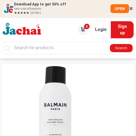
Download App to get 50% off
✖
OPEN
new user allowance
★★★★★
(430k+)
Sign
0
Login
up
Search