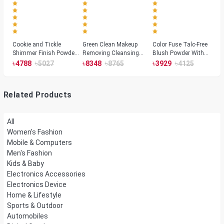
Cookie and Tickle
Green Clean Makeup
Color Fuse Talc-Free
Shimmer Finish Powder
Removing Cleansing
Blush Powder With
Highlighters
Balm
Fermented Arnica
৳
৳
৳
৳
৳
৳
4788
5027
8348
8765
3929
4125
Related Products
All
Women's Fashion
Mobile & Computers
Men's Fashion
Kids & Baby
Electronics Accessories
Electronics Device
Home & Lifestyle
Sports & Outdoor
Automobiles