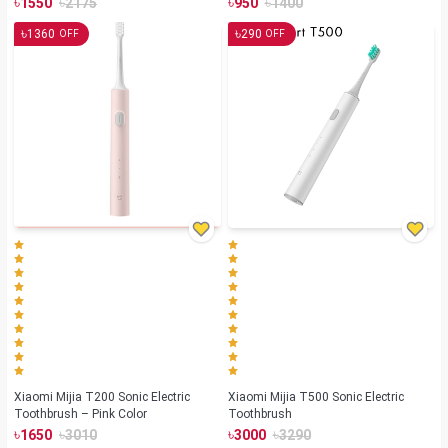
৳
৳
৳
৳
1550
2175
950
1400
৳
৳
1360
290
OFF
OFF
Xiaomi Mijia T200 Sonic Electric
Xiaomi Mijia T500 Sonic Electric
Toothbrush – Pink Color
Toothbrush
৳
৳
৳
৳
1650
3010
3000
3290