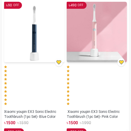
৳
৳
90
490
OFF
OFF
Xiaomi youpin EX3 Sonic Electric
Xiaomi youpin EX3 Sonic Electric
Toothbrush (1pc Set)- Blue Color
Toothbrush (1pc Set)- Pink Color
৳
৳
৳
৳
1500
1590
1500
1990