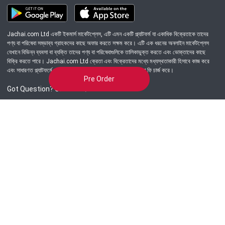
Jachai.com Ltd একটি ইকমার্স মার্কেটপ্লেস, এটি এমন একটি প্ল্যাটফর্ম যা একাধিক বিক্রেতাকে তাদের
পণ্য বা পরিষেবা সম্ভাব্য গ্রাহকদের কাছে অফার করতে সক্ষম করে। এটি এক ধরনের অনলাইন মার্কেটপ্লেস
যেখানে বিভিন্ন ব্যবসা বা ব্যক্তি তাদের পণ্য বা পরিষেবাগুলিকে তালিকাভুক্ত করতে এবং ভোক্তাদের কাছে
বিক্রি করতে পারে। Jachai.com Ltd ক্রেতা এবং বিক্রেতাদের মধ্যে মধ্যস্থতাকারী হিসাবে কাজ করে
এবং সাধারণত প্ল্যাটফর্মে সংঘটিত প্রতিটি লেনদেনের জন্য একটি কমিশন বা ফি চার্জ করে।
Pre Order
Got Question? Call us 24/7
09639-333444
Information
Customer Service
Order Process
About Us
Campaign Update
Returns & Refunds
News & Events
Terms & Conditions
Support & Helpline
Jachai Career Club
EMI Policy
Privacy Policy
Get in Touch