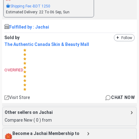
Shipping Fee:
-BDT
1250
Estimated Delivery:
22 To 06 Sep, Sun
Fulfilled by :
Jachai
Sold by
+
Follow
The Authentic Canada Skin & Beauty Mall
VERIFIED
Visit Store
CHAT NOW
Other sellers on Jachai
Compare New (
0
) from
Become a Jachai Membership to