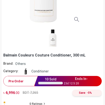
Balmain Couleurs Couture Conditioner, 300 mL
Brand:
Others
Category:
Conditioner
Ends In-
10
Sold
Pre Order
23
d:
12
:
5
:
19
৳
6,996
BDT 7,365
.00
Save
-
5
%
0
Ratings