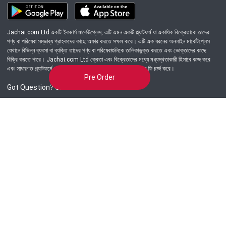
Jachai.com Ltd একটি ইকমার্স মার্কেটপ্লেস, এটি এমন একটি প্ল্যাটফর্ম যা একাধিক বিক্রেতাকে তাদের
পণ্য বা পরিষেবা সম্ভাব্য গ্রাহকদের কাছে অফার করতে সক্ষম করে। এটি এক ধরনের অনলাইন মার্কেটপ্লেস
যেখানে বিভিন্ন ব্যবসা বা ব্যক্তি তাদের পণ্য বা পরিষেবাগুলিকে তালিকাভুক্ত করতে এবং ভোক্তাদের কাছে
বিক্রি করতে পারে। Jachai.com Ltd ক্রেতা এবং বিক্রেতাদের মধ্যে মধ্যস্থতাকারী হিসাবে কাজ করে
এবং সাধারণত প্ল্যাটফর্মে সংঘটিত প্রতিটি লেনদেনের জন্য একটি কমিশন বা ফি চার্জ করে।
Pre Order
Got Question? Call us 24/7
09639-333444
Information
Customer Service
Order Process
About Us
Campaign Update
Returns & Refunds
News & Events
Terms & Conditions
Support & Helpline
Jachai Career Club
EMI Policy
Privacy Policy
Get in Touch