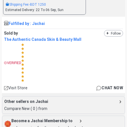
Shipping Fee:
-BDT
1250
Estimated Delivery:
22 To 06 Sep, Sun
Fulfilled by :
Jachai
Sold by
+
Follow
The Authentic Canada Skin & Beauty Mall
VERIFIED
Visit Store
CHAT NOW
Other sellers on Jachai
Compare New (
0
) from
Become a Jachai Membership to