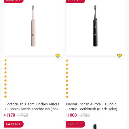
Toothbrush Xiaomi Enchen Aurora
Xiaomi Enchen Aurora T+ Sonic
T+ Sonic Electric Toothbrush (Pink
Electric Toothbrush (Black Color)
Color)
৳
৳
৳
৳
1170
1720
1000
1720
৳
৳
490
950
OFF
OFF