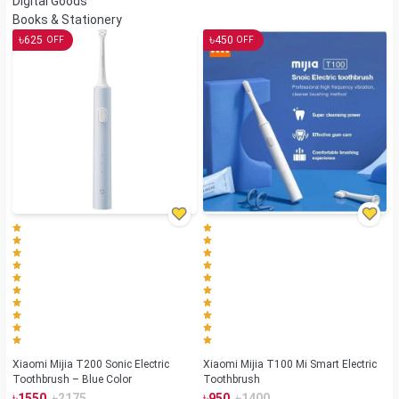
Digital Goods
Books & Stationery
৳
৳
625
450
OFF
OFF
Xiaomi Mijia T200 Sonic Electric
Xiaomi Mijia T100 Mi Smart Electric
Toothbrush – Blue Color
Toothbrush
৳
৳
৳
৳
1550
2175
950
1400