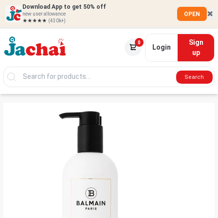
Download App to get 50% off
✖
OPEN
new user allowance
★★★★★
(430k+)
Sign
0
Login
up
Search