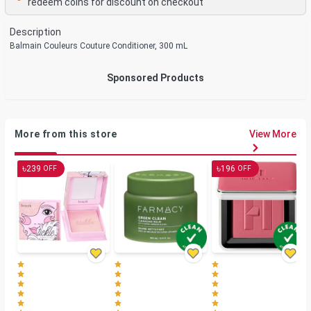
redeem coins for discount on checkout
Description
Balmain Couleurs Couture Conditioner, 300 mL
Sponsored Products
More from this store
View More
৳
৳
239
196
OFF
OFF