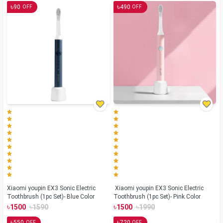
৳
৳
90
490
OFF
OFF
Xiaomi youpin EX3 Sonic Electric
Xiaomi youpin EX3 Sonic Electric
Toothbrush (1pc Set)- Blue Color
Toothbrush (1pc Set)- Pink Color
৳
৳
৳
৳
1500
1590
1500
1990
৳
৳
550
720
OFF
OFF