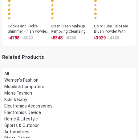
Cookie and Tickle
Green Clean Makeup
Color Fuse Talc-Free
Shimmer Finish Powder
Removing Cleansing
Blush Powder With
Highlighters
Balm
Fermented Arnica
৳
৳
৳
৳
৳
৳
4788
5027
8348
8765
3929
4125
Related Products
All
Women's Fashion
Mobile & Computers
Men's Fashion
Kids & Baby
Electronics Accessories
Electronics Device
Home & Lifestyle
Sports & Outdoor
Automobiles