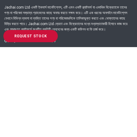
Jachai.com Ltd একটি ইকমার্স মার্কেটপ্লেস, এটি এমন একটি প্ল্যাটফর্ম যা একাধিক বিক্রেতাকে তাদের
পণ্য বা পরিষেবা সম্ভাব্য গ্রাহকদের কাছে অফার করতে সক্ষম করে। এটি এক ধরনের অনলাইন মার্কেটপ্লেস
যেখানে বিভিন্ন ব্যবসা বা ব্যক্তি তাদের পণ্য বা পরিষেবাগুলিকে তালিকাভুক্ত করতে এবং ভোক্তাদের কাছে
বিক্রি করতে পারে। Jachai.com Ltd ক্রেতা এবং বিক্রেতাদের মধ্যে মধ্যস্থতাকারী হিসাবে কাজ করে
এবং সাধারণত প্ল্যাটফর্মে সংঘটিত প্রতিটি লেনদেনের জন্য একটি কমিশন বা ফি চার্জ করে।
REQUEST STOCK
Got Question? Call us 24/7
09639-333444
Information
Customer Service
Order Process
About Us
Campaign Update
Returns & Refunds
News & Events
Terms & Conditions
Support & Helpline
Jachai Career Club
EMI Policy
Privacy Policy
Get in Touch
69/E, Green road, Panthapath, Dhaka-1215.
+880 9639-333444