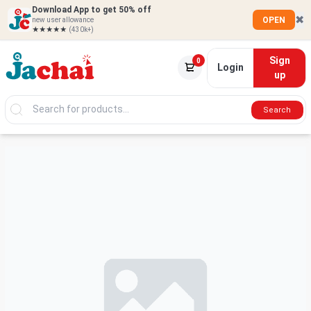
Download App to get 50% off
✖
OPEN
new user allowance
★★★★★
(430k+)
Sign
0
Login
up
Search