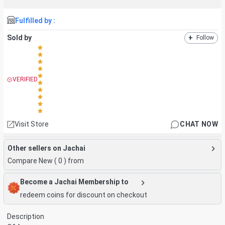
Fulfilled by :
Sold by
+
Follow
VERIFIED
Visit Store
CHAT NOW
Other sellers on Jachai
Compare New (
0
) from
Become a Jachai Membership to
redeem coins for discount on checkout
Description