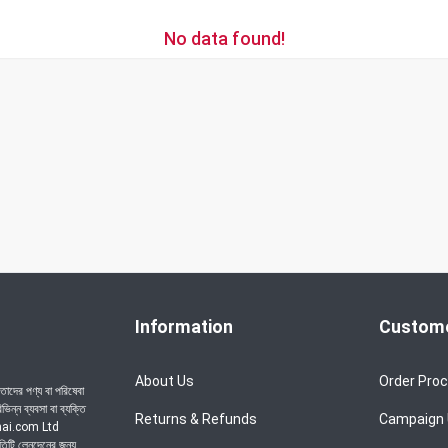
No data found!
Information
Custome
About Us
Order Pro
াদের পণ্য বা পরিষেবা
ন্ন ব্যবসা বা ব্যক্তি
Returns & Refunds
Campaign
achai.com Ltd
রতিটি লেনদেনের জন্য