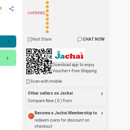
VERIFIED
Visit Store
CHAT NOW
Download app to enjoy
Voucher+ Free Shipping
Scan with mobile
Other sellers on Jachai
Compare New (
0
) from
Become a Jachai Membership to
redeem coins for discount on
checkout