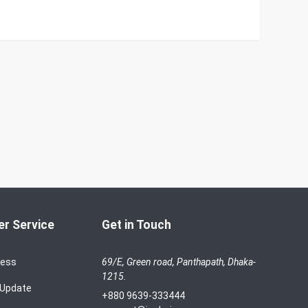
r Service
Get in Touch
cess
69/E, Green road, Panthapath, Dhaka-
1215.
 Update
+880 9639-333444