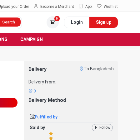
Upload your Order
Become a Merchant
App!
Wishlist
0
Login
Sign up
Search
ONS
CAMPAIGN
Delivery
To Bangladesh
Delivery From:
Delivery Method
Fulfilled by :
Sold by
+
Follow