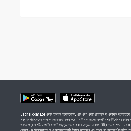
Jachai.com Ltd একটি ইকমার্স মার্কেটপ্লেস, এটি এমন একটি প্ল্যাটফর্ম যা একাধিক বিক্রেতাকে ত
সম্ভাব্য গ্রাহকদের কাছে অফার করতে সক্ষম করে। এটি এক ধরনের অনলাইন মার্কেটপ্লেস যেখানে বিভি
তাদের পণ্য বা পরিষেবাগুলিকে তালিকাভুক্ত করতে এবং ভোক্তাদের কাছে বিক্রি করতে পারে। J
ক্রেতা এবং বিক্রেতাদের মধ্যে মধ্যস্থতাকারী হিসাবে কাজ করে এবং সাধারণত প্ল্যাটফর্মে সংঘটিত প্