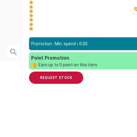
Promotion : Min. spend ৳
0.00
Point Promotion
Earn up to
0
point on this item
REQUEST STOCK