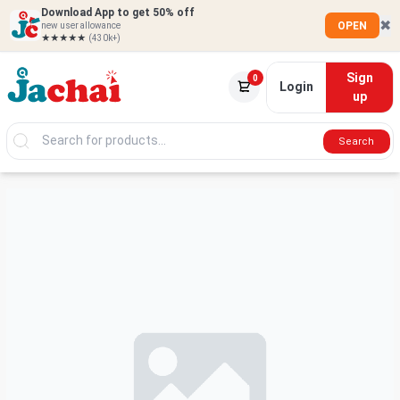
Download App to get 50% off
✖
OPEN
new user allowance
★★★★★
(430k+)
Sign
0
Login
up
Search