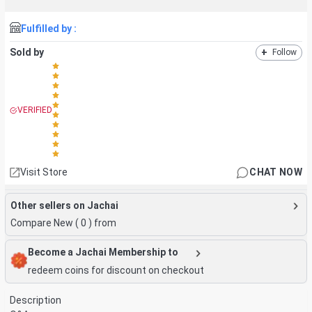
Fulfilled by :
Sold by
+
Follow
VERIFIED
Visit Store
CHAT NOW
Other sellers on Jachai
Compare New (
0
) from
Become a Jachai Membership to
redeem coins for discount on checkout
Description