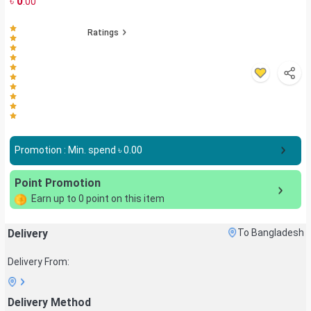
৳
0
.00
Ratings
Promotion : Min. spend ৳
0.00
Point Promotion
Earn up to
0
point on this item
Delivery
To Bangladesh
Delivery From:
Delivery Method