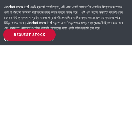
Jachai.com Ltd একটি ইকমার্স মার্কেটপ্লেস, এটি এমন একটি প্ল্যাটফর্ম যা একাধিক বিক্রেতাকে তাদের
পণ্য বা পরিষেবা সম্ভাব্য গ্রাহকদের কাছে অফার করতে সক্ষম করে। এটি এক ধরনের অনলাইন মার্কেটপ্লেস
যেখানে বিভিন্ন ব্যবসা বা ব্যক্তি তাদের পণ্য বা পরিষেবাগুলিকে তালিকাভুক্ত করতে এবং ভোক্তাদের কাছে
বিক্রি করতে পারে। Jachai.com Ltd ক্রেতা এবং বিক্রেতাদের মধ্যে মধ্যস্থতাকারী হিসাবে কাজ করে
এবং সাধারণত প্ল্যাটফর্মে সংঘটিত প্রতিটি লেনদেনের জন্য একটি কমিশন বা ফি চার্জ করে।
REQUEST STOCK
Got Question? Call us 24/7
09639-333444
Information
Customer Service
Order Process
About Us
Campaign Update
Returns & Refunds
News & Events
Terms & Conditions
Support & Helpline
Jachai Career Club
EMI Policy
Privacy Policy
Get in Touch
69/E, Green road, Panthapath, Dhaka-1215.
+880 9639-333444