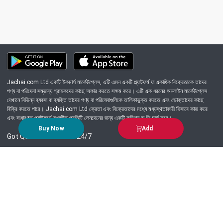
Jachai.com Ltd একটি ইকমার্স মার্কেটপ্লেস, এটি এমন একটি প্ল্যাটফর্ম যা একাধিক বিক্রেতাকে তাদের
পণ্য বা পরিষেবা সম্ভাব্য গ্রাহকদের কাছে অফার করতে সক্ষম করে। এটি এক ধরনের অনলাইন মার্কেটপ্লেস
যেখানে বিভিন্ন ব্যবসা বা ব্যক্তি তাদের পণ্য বা পরিষেবাগুলিকে তালিকাভুক্ত করতে এবং ভোক্তাদের কাছে
বিক্রি করতে পারে। Jachai.com Ltd ক্রেতা এবং বিক্রেতাদের মধ্যে মধ্যস্থতাকারী হিসাবে কাজ করে
এবং সাধারণত প্ল্যাটফর্মে সংঘটিত প্রতিটি লেনদেনের জন্য একটি কমিশন বা ফি চার্জ করে।
Buy Now
Add
Got Question? Call us 24/7
09639-333444
Information
Customer Service
Order Process
About Us
Campaign Update
Returns & Refunds
News & Events
Terms & Conditions