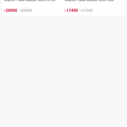
Walton Power Master WBU12120
Walton Power Master WBU1280
৳
৳
৳
৳
20990
20990
17490
17490