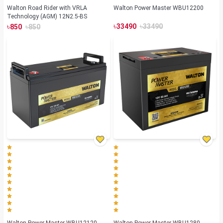
Walton Road Rider with VRLA
Walton Power Master WBU12200
Technology (AGM) 12N2.5-BS
৳
৳
৳
৳
33490
33490
850
850