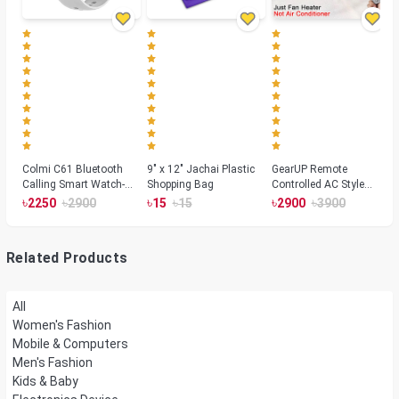
Colmi C61 Bluetooth
9" x 12" Jachai Plastic
GearUP Remote
Calling Smart Watch-
Shopping Bag
Controlled AC Style
Silver Color
Room Heater 1800
৳
৳
৳
৳
৳
৳
2250
2900
15
15
2900
3900
Watts, Wall or Table
Mount
Related Products
All
Women's Fashion
Mobile & Computers
Men's Fashion
Kids & Baby