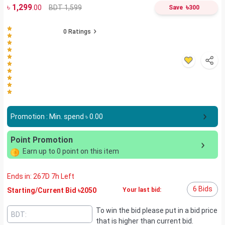
৳
1,299
৳
BDT 1,599
.00
Save
300
0
Ratings
Promotion : Min. spend ৳
0.00
Point Promotion
Earn up to
0
point on this item
Ends in:
267D 7h
Left
6
Bids
Starting/Current Bid ৳
2050
Your last bid:
To win the bid please put in a bid price
that is higher than current bid.