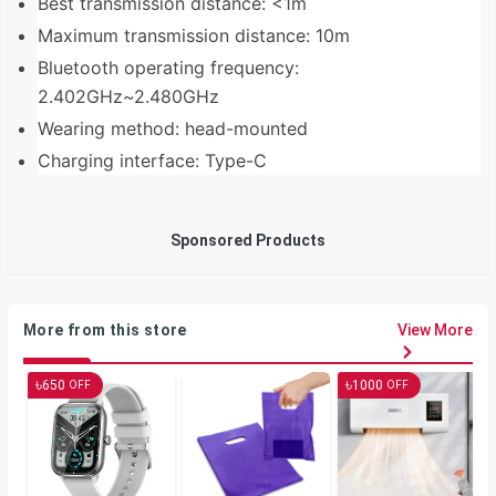
Best transmission distance: <1m
Maximum transmission distance: 10m
Bluetooth operating frequency:
2.402GHz~2.480GHz
Wearing method: head-mounted
Charging interface: Type-C
Sponsored Products
More from this store
View More
৳
৳
650
1000
OFF
OFF