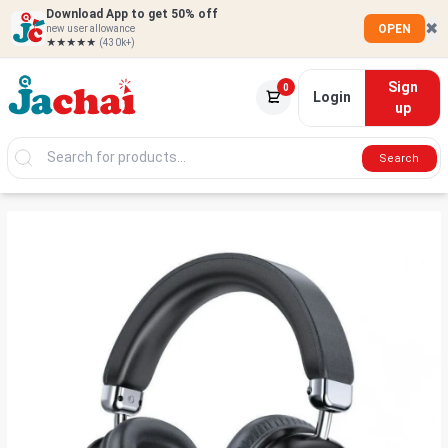
Download App to get 50% off
✖
OPEN
new user allowance
★★★★★
(430k+)
Sign
0
Login
up
Search