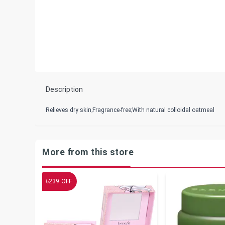
Description
Relieves dry skin;Fragrance-free;With natural colloidal oatmeal
More from this store
৳
239
OFF