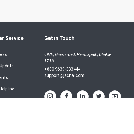
r Service
Get in Touch
cess
69/E, Green road, Panthapath, Dhaka-
1215.
 Update
+880 9639-333444
support@jachai.com
ents
Helpline