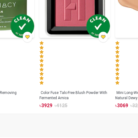
 Removing
Color Fuse Talc-Free Blush Powder With
Mini Long-We
Fermented Arnica
Natural Dewy 
Hyaluronic Ac
৳
3929
৳
4125
৳
3069
৳
32