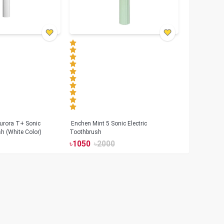
urora T+ Sonic
Enchen Mint 5 Sonic Electric
sh (White Color)
Toothbrush
৳
1050
৳
2000