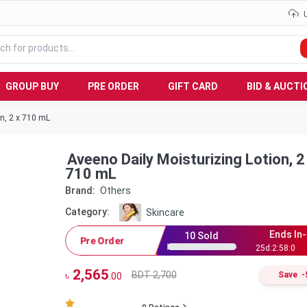
GROUP BUY
PRE ORDER
GIFT CARD
BID & AUCTI
on, 2 x 710 mL
Aveeno Daily Moisturizing Lotion, 2
710 mL
Brand:
Others
Category:
Skincare
Ends In-
10
Sold
Pre Order
25
d:
2
:
57
:
59
2,565
BDT 2,700
৳
Save
-
.00