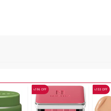
৳
৳
196
OFF
153
OFF