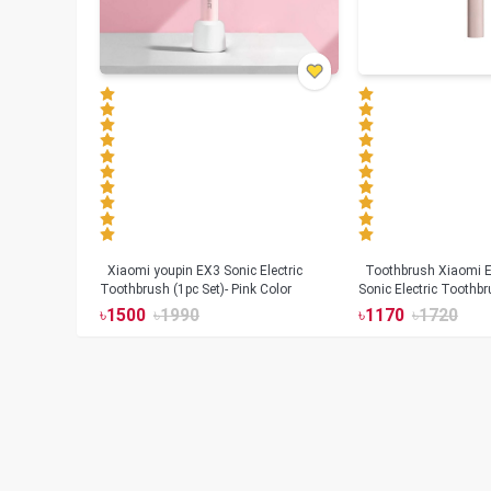
Xiaomi youpin EX3 Sonic Electric
Toothbrush Xiaomi Enchen Aurora T+
Toothbrush (1pc Set)- Pink Color
Sonic Electric Toothbr
৳
1500
৳
1990
৳
1170
৳
1720