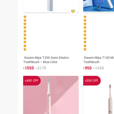
Xiaomi Mijia T200 Sonic Electric
Xiaomi Mijia T100 Mi 
Toothbrush – Blue Color
Toothbrush
৳
1550
৳
2175
৳
950
৳
1400
৳
৳
490
OFF
550
OFF