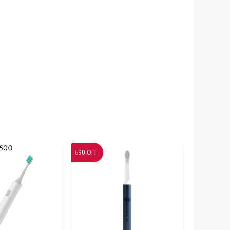
৳
90
OFF