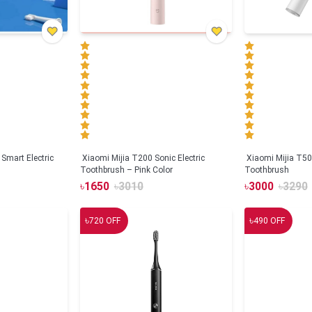
Smart Electric
Xiaomi Mijia T200 Sonic Electric
Xiaomi Mijia T500
Toothbrush – Pink Color
Toothbrush
৳
1650
৳
3010
৳
3000
৳
3290
৳
৳
720
OFF
490
OFF