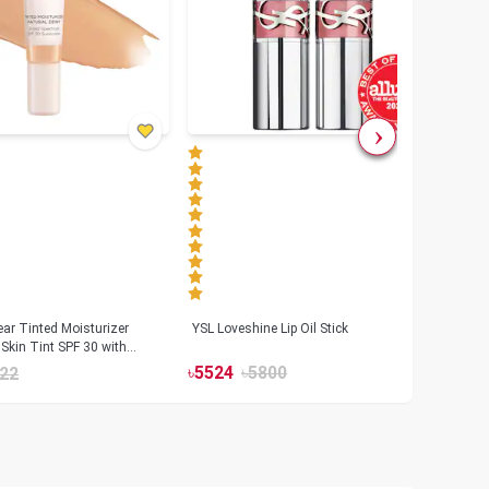
ar Tinted Moisturizer
YSL Loveshine Lip Oil Stick
Sunn
Skin Tint SPF 30 with
SPF 
id
৳
5524
৳
5800
22
৳
39