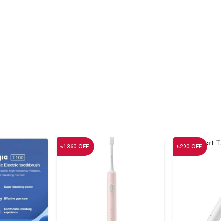
৳
৳
1360
OFF
290
OFF