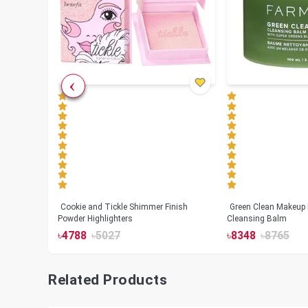
Cookie and Tickle Shimmer Finish
Green Clean Makeup
lush
Powder Highlighters
Cleansing Balm
৳
4788
৳
5027
৳
8348
৳
8765
Related Products