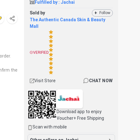
Fulfilled by :
Jachai
Sold by
+
Follow
The Authentic Canada Skin & Beauty
Mall
VERIFIED
order.
nfirm the
Visit Store
CHAT NOW
Download app to enjoy
Voucher+ Free Shipping
Scan with mobile
Other sellers on Jachai