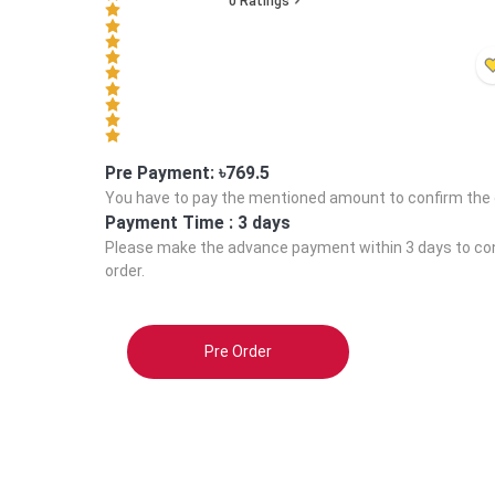
0
Ratings
Pre Payment: ৳
769.5
You have to pay the mentioned amount to confirm the 
Payment Time :
3 days
Please make the advance payment within
3 days
to co
order.
Pre Order