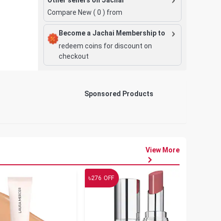
Compare New (
0
) from
Become a Jachai Membership to
redeem coins for discount on
checkout
Sponsored Products
View More
৳
৳
276
OFF
19