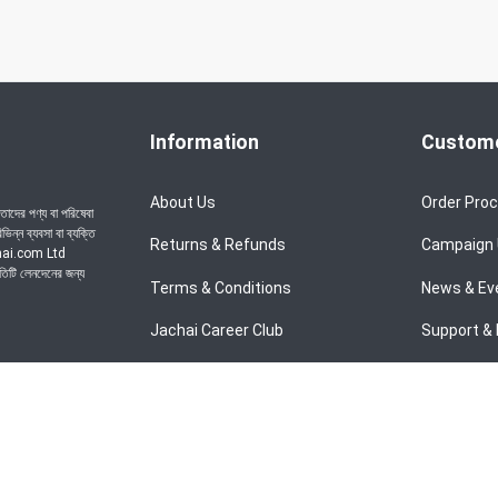
Information
Custome
About Us
Order Pro
াদের পণ্য বা পরিষেবা
ন্ন ব্যবসা বা ব্যক্তি
Returns & Refunds
Campaign
achai.com Ltd
রতিটি লেনদেনের জন্য
Terms & Conditions
News & Ev
Jachai Career Club
Support & 
Privacy Policy
EMI Policy