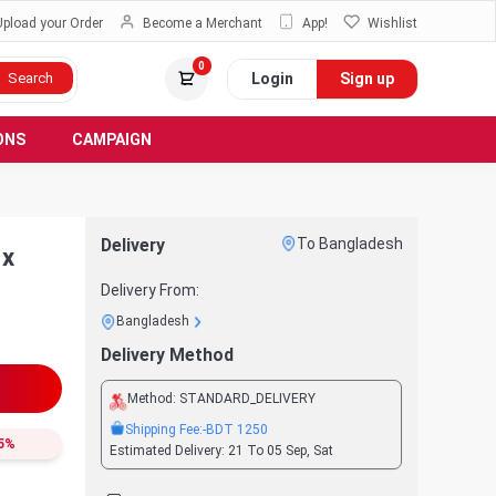
Upload your Order
Become a Merchant
App!
Wishlist
0
Login
Sign up
Search
ONS
CAMPAIGN
Delivery
To Bangladesh
 x
Delivery From:
Bangladesh
Delivery Method
Method:
STANDARD_DELIVERY
Shipping Fee:
-BDT
1250
5
%
Estimated Delivery:
21 To 05 Sep, Sat