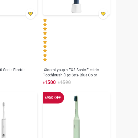
 Sonic Electric
Xiaomi youpin EX3 Sonic Electric
Toothbrush (1pc Set)- Blue Color
৳
1500
৳
1590
৳
950
OFF