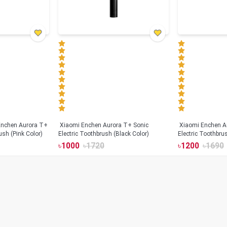
Xiaomi Enchen Aurora T+ Sonic
Xiaomi Enchen A
ush (Pink Color)
Electric Toothbrush (Black Color)
Electric Toothbru
৳
1000
৳
1720
৳
1200
৳
1690