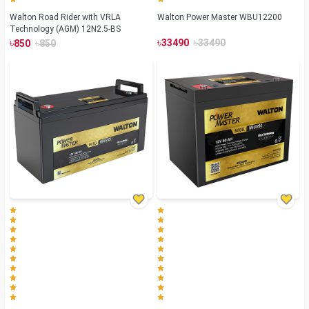
Walton Road Rider with VRLA
Walton Power Master WBU12200
Technology (AGM) 12N2.5-BS
৳
৳
৳
৳
33490
33490
850
850