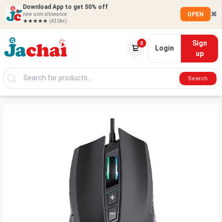
Download App to get 50% off
✖
OPEN
new user allowance
★★★★★
(430k+)
Sign
0
Login
up
Search