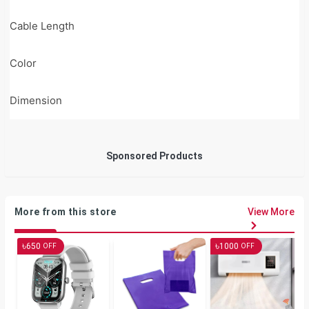
Cable Length
1
Color
B
Dimension
1
Sponsored Products
More from this store
View More
৳
৳
650
1000
OFF
OFF