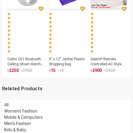
Colmi C61 Bluetooth
9" x 12" Jachai Plastic
GearUP Remote
Calling Smart Watch-
Shopping Bag
Controlled AC Style
Silver Color
Room Heater 1800
৳
৳
৳
৳
৳
৳
2250
2900
15
15
2900
3900
Watts, Wall or Table
Mount
Related Products
All
Women's Fashion
Mobile & Computers
Men's Fashion
Kids & Baby