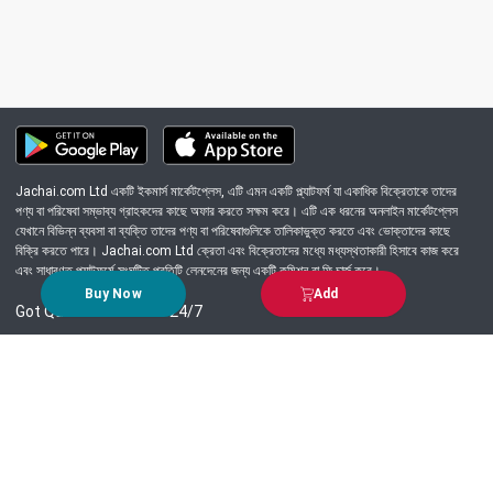
Jachai.com Ltd একটি ইকমার্স মার্কেটপ্লেস, এটি এমন একটি প্ল্যাটফর্ম যা একাধিক বিক্রেতাকে তাদের
পণ্য বা পরিষেবা সম্ভাব্য গ্রাহকদের কাছে অফার করতে সক্ষম করে। এটি এক ধরনের অনলাইন মার্কেটপ্লেস
যেখানে বিভিন্ন ব্যবসা বা ব্যক্তি তাদের পণ্য বা পরিষেবাগুলিকে তালিকাভুক্ত করতে এবং ভোক্তাদের কাছে
বিক্রি করতে পারে। Jachai.com Ltd ক্রেতা এবং বিক্রেতাদের মধ্যে মধ্যস্থতাকারী হিসাবে কাজ করে
এবং সাধারণত প্ল্যাটফর্মে সংঘটিত প্রতিটি লেনদেনের জন্য একটি কমিশন বা ফি চার্জ করে।
Buy Now
Add
Got Question? Call us 24/7
09639-333444
Information
Customer Service
Order Process
About Us
Campaign Update
Returns & Refunds
News & Events
Terms & Conditions