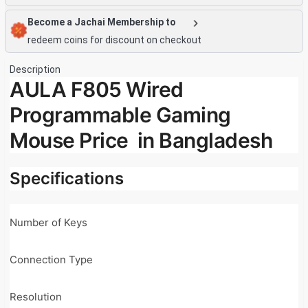
Become a Jachai Membership to
redeem coins for discount on checkout
Description
AULA F805 Wired
Programmable Gaming
Mouse Price in Bangladesh
Specifications
Number of Keys
7
Connection Type
W
Resolution
8