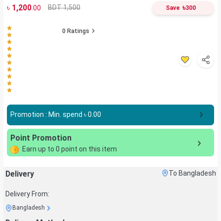
৳
1,200
৳
BDT 1,500
.00
Save
300
0
Ratings
Promotion : Min. spend ৳
0.00
Point Promotion
Earn up to
0
point on this item
Delivery
To Bangladesh
Delivery From:
Bangladesh