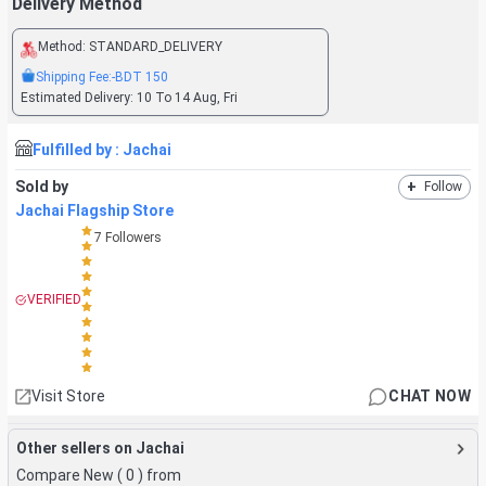
Delivery Method
Method:
STANDARD_DELIVERY
Shipping Fee:
-BDT
150
Estimated Delivery:
10 To 14 Aug, Fri
Fulfilled by :
Jachai
Sold by
+
Follow
Jachai Flagship Store
7
Followers
VERIFIED
Visit Store
CHAT NOW
Other sellers on Jachai
Compare New (
0
) from