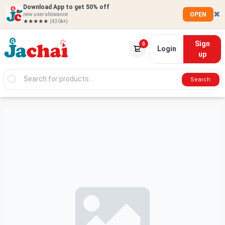
Download App to get 50% off
✖
OPEN
new user allowance
★★★★★
(430k+)
Sign
0
Login
up
Search