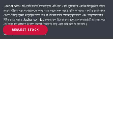
Jachai.com Ltd একটি ইকমার্স মার্কেটপ্লেস, এটি এমন একটি প্ল্যাটফর্ম যা একাধিক বিক্রেতাকে তাদের
পণ্য বা পরিষেবা সম্ভাব্য গ্রাহকদের কাছে অফার করতে সক্ষম করে। এটি এক ধরনের অনলাইন মার্কেটপ্লেস
যেখানে বিভিন্ন ব্যবসা বা ব্যক্তি তাদের পণ্য বা পরিষেবাগুলিকে তালিকাভুক্ত করতে এবং ভোক্তাদের কাছে
বিক্রি করতে পারে। Jachai.com Ltd ক্রেতা এবং বিক্রেতাদের মধ্যে মধ্যস্থতাকারী হিসাবে কাজ করে
এবং সাধারণত প্ল্যাটফর্মে সংঘটিত প্রতিটি লেনদেনের জন্য একটি কমিশন বা ফি চার্জ করে।
REQUEST STOCK
Got Question? Call us 24/7
09639-333444
Information
Customer Service
Order Process
About Us
Campaign Update
Returns & Refunds
News & Events
Terms & Conditions
Support & Helpline
Jachai Career Club
EMI Policy
Privacy Policy
Get in Touch
69/E, Green road, Panthapath, Dhaka-1215.
+880 9639-333444