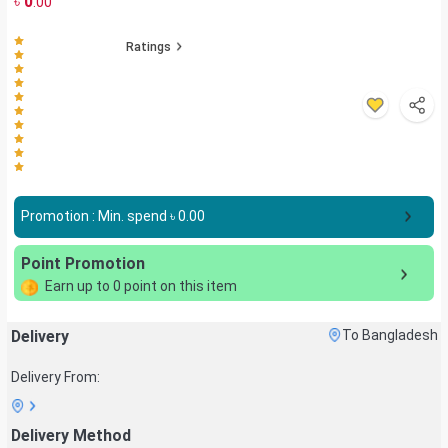
৳
0
.00
Ratings
Promotion : Min. spend ৳
0.00
Point Promotion
Earn up to
0
point on this item
Delivery
To Bangladesh
Delivery From:
Delivery Method