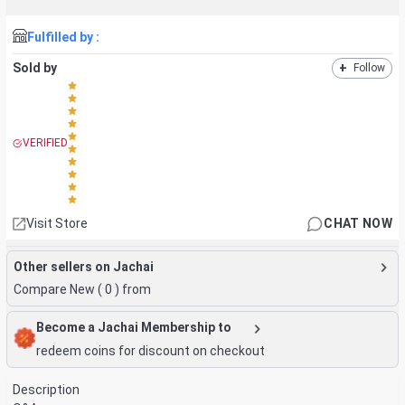
Fulfilled by :
Sold by
+
Follow
VERIFIED
Visit Store
CHAT NOW
Other sellers on Jachai
Compare New (
0
) from
Become a Jachai Membership to
redeem coins for discount on checkout
Description