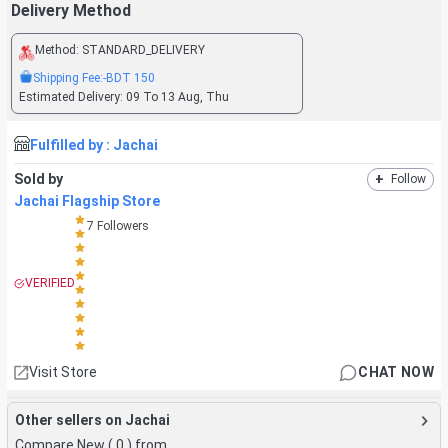
Delivery Method
Method:
STANDARD_DELIVERY
Shipping Fee:
-BDT
150
Estimated Delivery:
09 To 13 Aug, Thu
Fulfilled by :
Jachai
Sold by
+
Follow
Jachai Flagship Store
7
Followers
VERIFIED
Visit Store
CHAT NOW
Other sellers on Jachai
Compare New (
0
) from