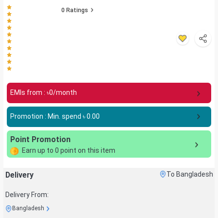
0
Ratings
EMIs from : ৳
0
/month
Promotion : Min. spend ৳
0.00
Point Promotion
Earn up to
0
point on this item
Delivery
To Bangladesh
Delivery From:
Bangladesh