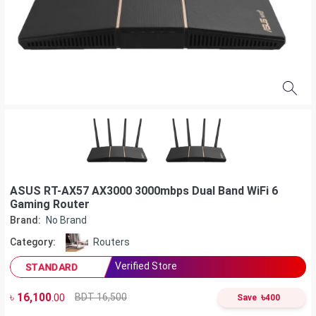
ASUS RT-AX57 AX3000 3000mbps Dual Band WiFi 6
Gaming Router
Brand:
No Brand
Category:
Routers
Verified Store
STANDARD
৳
16,100
৳
BDT 16,500
.00
Save
400