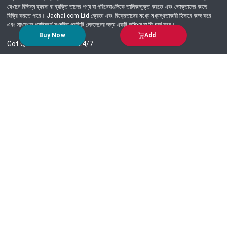
যেখানে বিভিন্ন ব্যবসা বা ব্যক্তি তাদের পণ্য বা পরিষেবাগুলিকে তালিকাভুক্ত করতে এবং ভোক্তাদের কাছে
বিক্রি করতে পারে। Jachai.com Ltd ক্রেতা এবং বিক্রেতাদের মধ্যে মধ্যস্থতাকারী হিসাবে কাজ করে
এবং সাধারণত প্ল্যাটফর্মে সংঘটিত প্রতিটি লেনদেনের জন্য একটি কমিশন বা ফি চার্জ করে।
Buy Now
Add
Got Question? Call us 24/7
09639-333444
Information
Customer Service
Order Process
About Us
Campaign Update
Returns & Refunds
News & Events
Terms & Conditions
Support & Helpline
Jachai Career Club
EMI Policy
Privacy Policy
Get in Touch
69/E, Green road, Panthapath, Dhaka-1215.
+880 9639-333444
support@jachai.com