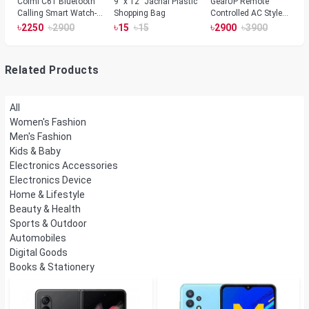
Colmi C61 Bluetooth
9" x 12" Jachai Plastic
GearUP Remote
Calling Smart Watch-
Shopping Bag
Controlled AC Style
Silver Color
Room Heater 1800
৳
৳
৳
৳
৳
৳
2250
2900
15
15
2900
3900
Watts, Wall or Table
Mount
Related Products
All
Women's Fashion
Men's Fashion
Kids & Baby
Electronics Accessories
Electronics Device
Home & Lifestyle
Beauty & Health
Sports & Outdoor
Automobiles
Digital Goods
Books & Stationery