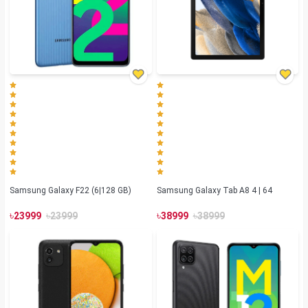
Samsung Galaxy F22 (6|128 GB)
Samsung Galaxy Tab A8 4 | 64
৳
৳
৳
৳
23999
23999
38999
38999