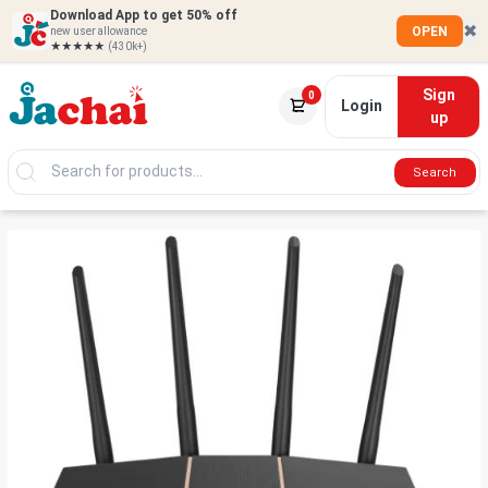
Download App to get 50% off
✖
OPEN
new user allowance
★★★★★
(430k+)
Sign
0
Login
up
Search