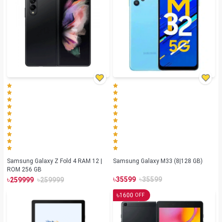
Samsung Galaxy Z Fold 4 RAM 12 |
Samsung Galaxy M33 (8|128 GB)
ROM 256 GB
৳
৳
৳
৳
35599
35599
259999
259999
৳
1600
OFF