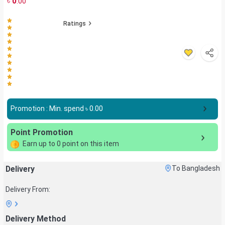
৳
0
.00
Ratings
Promotion : Min. spend ৳
0.00
Point Promotion
Earn up to
0
point on this item
Delivery
To Bangladesh
Delivery From:
Delivery Method