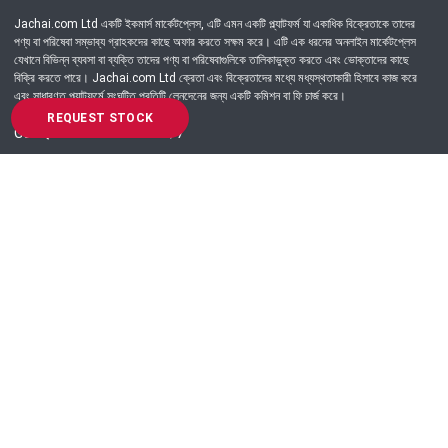
Jachai.com Ltd একটি ইকমার্স মার্কেটপ্লেস, এটি এমন একটি প্ল্যাটফর্ম যা একাধিক বিক্রেতাকে তাদের
পণ্য বা পরিষেবা সম্ভাব্য গ্রাহকদের কাছে অফার করতে সক্ষম করে। এটি এক ধরনের অনলাইন মার্কেটপ্লেস
যেখানে বিভিন্ন ব্যবসা বা ব্যক্তি তাদের পণ্য বা পরিষেবাগুলিকে তালিকাভুক্ত করতে এবং ভোক্তাদের কাছে
বিক্রি করতে পারে। Jachai.com Ltd ক্রেতা এবং বিক্রেতাদের মধ্যে মধ্যস্থতাকারী হিসাবে কাজ করে
এবং সাধারণত প্ল্যাটফর্মে সংঘটিত প্রতিটি লেনদেনের জন্য একটি কমিশন বা ফি চার্জ করে।
REQUEST STOCK
Got Question? Call us 24/7
09639-333444
Information
Customer Service
Order Process
About Us
Campaign Update
Returns & Refunds
News & Events
Terms & Conditions
Support & Helpline
Jachai Career Club
EMI Policy
Privacy Policy
Get in Touch
69/E, Green road, Panthapath, Dhaka-1215.
+880 9639-333444