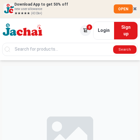
Download App to get 50% off
✖
OPEN
new user allowance
★★★★★
(430k+)
Sign
0
Login
up
Search