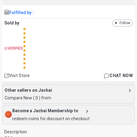
Fulfilled by :
Sold by
+
Follow
VERIFIED
Visit Store
CHAT NOW
Other sellers on Jachai
Compare New (
0
) from
Become a Jachai Membership to
redeem coins for discount on checkout
Description