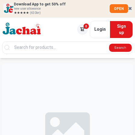
Download App to get 50% off
✖
OPEN
new user allowance
★★★★★
(430k+)
Sign
0
Login
up
Search