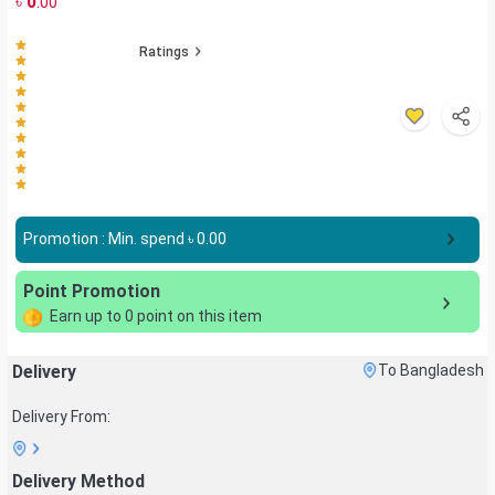
৳
0
.00
Ratings
Promotion : Min. spend ৳
0.00
Point Promotion
Earn up to
0
point on this item
Delivery
To Bangladesh
Delivery From:
Delivery Method