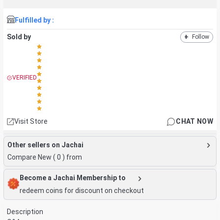
Fulfilled by :
Sold by
+
Follow
VERIFIED
Visit Store
CHAT NOW
Other sellers on Jachai
Compare New (
0
) from
Become a Jachai Membership to
redeem coins for discount on checkout
Description