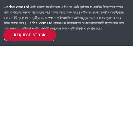
Jachai.com Ltd একটি ইকমার্স মার্কেটপ্লেস, এটি এমন একটি প্ল্যাটফর্ম যা একাধিক বিক্রেতাকে তাদের
পণ্য বা পরিষেবা সম্ভাব্য গ্রাহকদের কাছে অফার করতে সক্ষম করে। এটি এক ধরনের অনলাইন মার্কেটপ্লেস
যেখানে বিভিন্ন ব্যবসা বা ব্যক্তি তাদের পণ্য বা পরিষেবাগুলিকে তালিকাভুক্ত করতে এবং ভোক্তাদের কাছে
বিক্রি করতে পারে। Jachai.com Ltd ক্রেতা এবং বিক্রেতাদের মধ্যে মধ্যস্থতাকারী হিসাবে কাজ করে
এবং সাধারণত প্ল্যাটফর্মে সংঘটিত প্রতিটি লেনদেনের জন্য একটি কমিশন বা ফি চার্জ করে।
REQUEST STOCK
Got Question? Call us 24/7
09639-333444
Information
Customer Service
Order Process
About Us
Campaign Update
Returns & Refunds
News & Events
Terms & Conditions
Support & Helpline
Jachai Career Club
EMI Policy
Privacy Policy
Get in Touch
69/E, Green road, Panthapath, Dhaka-1215.
+880 9639-333444