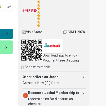
VERIFIED
Visit Store
CHAT NOW
Download app to enjoy
Voucher+ Free Shipping
Scan with mobile
Other sellers on Jachai
Compare New (
0
) from
Become a Jachai Membership to
redeem coins for discount on
checkout