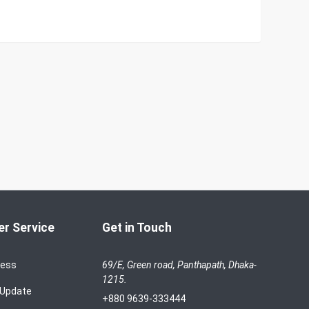
r Service
Get in Touch
cess
69/E, Green road, Panthapath, Dhaka-
1215.
 Update
+880 9639-333444