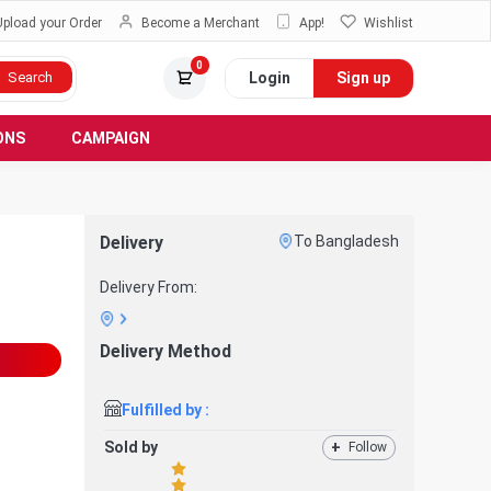
Upload your Order
Become a Merchant
App!
Wishlist
0
Login
Sign up
Search
ONS
CAMPAIGN
Delivery
To Bangladesh
Delivery From:
Delivery Method
Fulfilled by :
Sold by
+
Follow