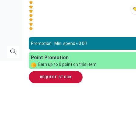
Promotion : Min. spend ৳
0.00
Point Promotion
Earn up to
0
point on this item
REQUEST STOCK