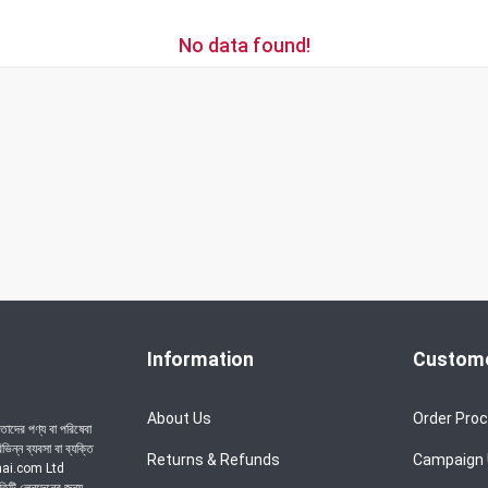
No data found!
Information
Custome
About Us
Order Pro
াদের পণ্য বা পরিষেবা
ন্ন ব্যবসা বা ব্যক্তি
Returns & Refunds
Campaign
achai.com Ltd