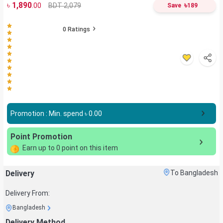
৳
1,890
৳
BDT 2,079
.00
Save
189
0
Ratings
Promotion : Min. spend ৳
0.00
Point Promotion
Earn up to
0
point on this item
Delivery
To Bangladesh
Delivery From:
Bangladesh
Delivery Method