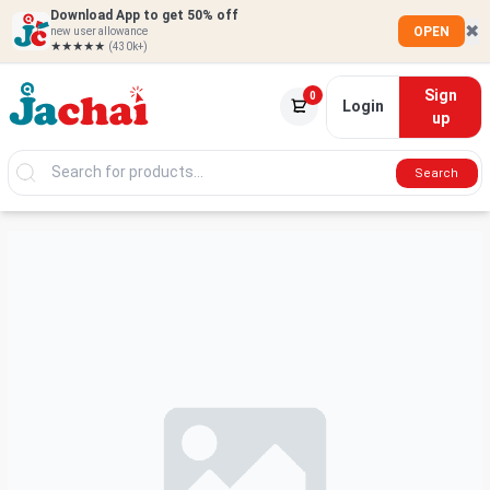
Download App to get 50% off
✖
OPEN
new user allowance
★★★★★
(430k+)
Sign
0
Login
up
Search