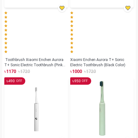
Toothbrush Xiaomi Enchen Aurora
Xiaomi Enchen Aurora T+ Sonic
T+ Sonic Electric Toothbrush (Pink
Electric Toothbrush (Black Color)
Color)
৳
৳
৳
৳
1170
1720
1000
1720
৳
৳
490
950
OFF
OFF