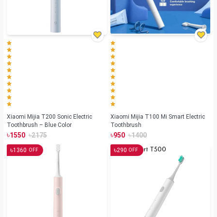
Xiaomi Mijia T200 Sonic Electric
Xiaomi Mijia T100 Mi Smart Electric
Toothbrush – Blue Color
Toothbrush
৳
৳
৳
৳
1550
2175
950
1400
৳
৳
1360
290
OFF
OFF