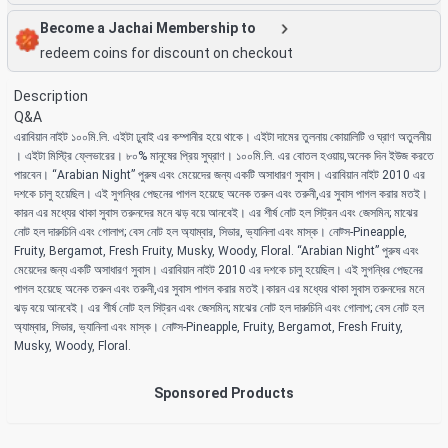
Become a Jachai Membership to
redeem coins for discount on checkout
Description
Q&A
এরাবিয়ান নাইট ১০০মি.লি. এইটা ঢুবাই এর কম্পানীর হয়ে থাকে। এইটা দামের তুলনায় কোয়ালিটি ও ঘ্রাণ অতুলনীয়
। এইটা মিস্ট্রি ফ্লেভারের। ৮০% মানুষের প্রিয় সুঘ্রাণ। ১০০মি.লি. এর বোতল হওয়ায়,অনেক দিন ইউজ করতে
পারবেন। “Arabian Night” পুরুষ এবং মেয়েদের জন্য একটি অসাধারণ সুবাস। এরাবিয়ান নাইট 2010 এর
দশকে চালু হয়েছিল। এই সুগন্ধির পেছনের পাগল হয়েছে অনেক তরুন এবং তরুনী,এর সুবাস পাগল করার মতই।
কারন এর মধ্যের থাকা সুবাস তরুনদের মনে ঝড় বয়ে আনবেই। এর শীর্ষ নোট হল সিট্রন এবং জেসমিন; মাঝের
নোট হল দারুচিনি এবং গোলাপ; বেস নোট হল অ্যাম্বার, সিডার, ভ্যানিলা এবং মাস্ক। নোট্স-Pineapple,
Fruity, Bergamot, Fresh Fruity, Musky, Woody, Floral. “Arabian Night” পুরুষ এবং
মেয়েদের জন্য একটি অসাধারণ সুবাস। এরাবিয়ান নাইট 2010 এর দশকে চালু হয়েছিল। এই সুগন্ধির পেছনের
পাগল হয়েছে অনেক তরুন এবং তরুনী,এর সুবাস পাগল করার মতই।কারন এর মধ্যের থাকা সুবাস তরুনদের মনে
ঝড় বয়ে আনবেই। এর শীর্ষ নোট হল সিট্রন এবং জেসমিন; মাঝের নোট হল দারুচিনি এবং গোলাপ; বেস নোট হল
অ্যাম্বার, সিডার, ভ্যানিলা এবং মাস্ক। নোট্স-Pineapple, Fruity, Bergamot, Fresh Fruity,
Musky, Woody, Floral.
Sponsored Products