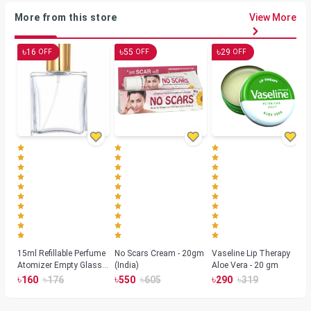
More from this store
View More
৳
৳
৳
16
55
29
OFF
OFF
OFF
15ml Refillable Perfume
No Scars Cream - 20gm
Vaseline Lip Therapy
Atomizer Empty Glass
(India)
Aloe Vera - 20 gm
Spray Bottle Container
৳
৳
৳
৳
৳
৳
160
176
550
605
290
319
Gold