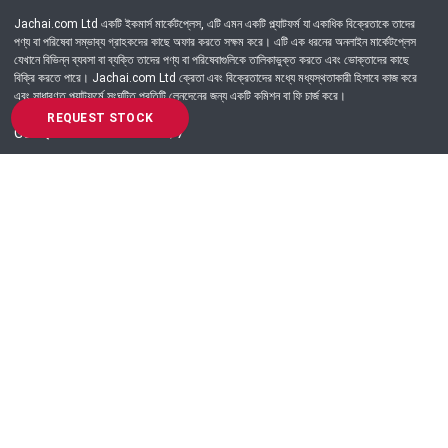
Jachai.com Ltd একটি ইকমার্স মার্কেটপ্লেস, এটি এমন একটি প্ল্যাটফর্ম যা একাধিক বিক্রেতাকে তাদের
পণ্য বা পরিষেবা সম্ভাব্য গ্রাহকদের কাছে অফার করতে সক্ষম করে। এটি এক ধরনের অনলাইন মার্কেটপ্লেস
যেখানে বিভিন্ন ব্যবসা বা ব্যক্তি তাদের পণ্য বা পরিষেবাগুলিকে তালিকাভুক্ত করতে এবং ভোক্তাদের কাছে
বিক্রি করতে পারে। Jachai.com Ltd ক্রেতা এবং বিক্রেতাদের মধ্যে মধ্যস্থতাকারী হিসাবে কাজ করে
এবং সাধারণত প্ল্যাটফর্মে সংঘটিত প্রতিটি লেনদেনের জন্য একটি কমিশন বা ফি চার্জ করে।
REQUEST STOCK
Got Question? Call us 24/7
09639-333444
Information
Customer Service
Order Process
About Us
Campaign Update
Returns & Refunds
News & Events
Terms & Conditions
Support & Helpline
Jachai Career Club
EMI Policy
Privacy Policy
Get in Touch
69/E, Green road, Panthapath, Dhaka-1215.
+880 9639-333444