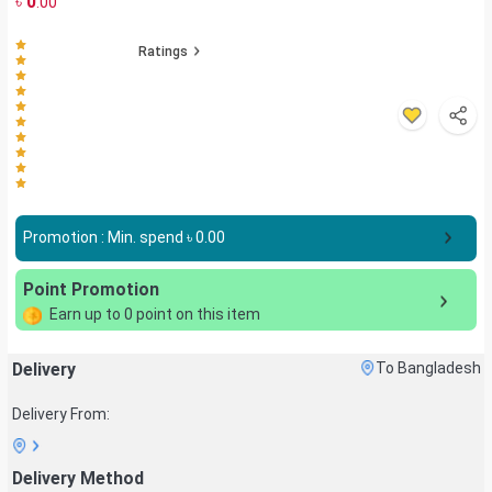
৳
0
.00
Ratings
Promotion : Min. spend ৳
0.00
Point Promotion
Earn up to
0
point on this item
Delivery
To Bangladesh
Delivery From:
Delivery Method