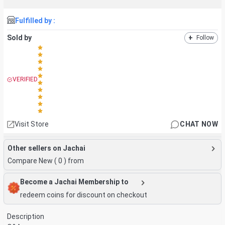
Fulfilled by :
Sold by
+
Follow
VERIFIED
Visit Store
CHAT NOW
Other sellers on Jachai
Compare New (
0
) from
Become a Jachai Membership to
redeem coins for discount on checkout
Description