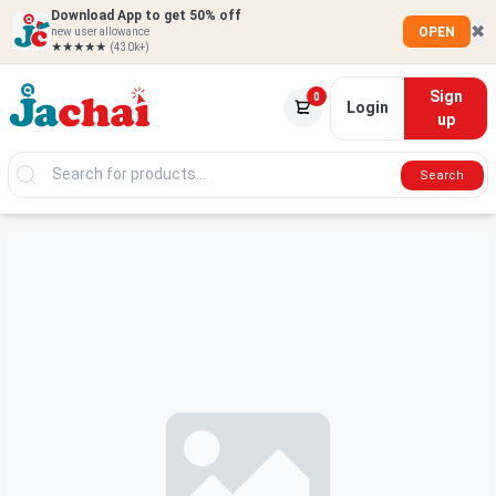
Download App to get 50% off
✖
OPEN
new user allowance
★★★★★
(430k+)
Sign
0
Login
up
Search