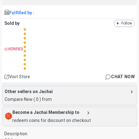
Fulfilled by :
Sold by
+
Follow
VERIFIED
Visit Store
CHAT NOW
Other sellers on Jachai
Compare New (
0
) from
Become a Jachai Membership to
redeem coins for discount on checkout
Description