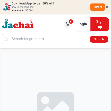
Download App to get 50% off
✖
OPEN
new user allowance
★★★★★
(430k+)
Sign
0
Login
up
Search