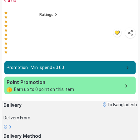
৳
0
.00
Ratings
Promotion : Min. spend ৳
0.00
Point Promotion
Earn up to
0
point on this item
Delivery
To Bangladesh
Delivery From:
Delivery Method