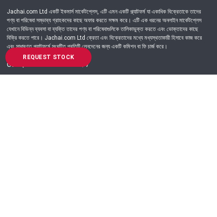
Jachai.com Ltd একটি ইকমার্স মার্কেটপ্লেস, এটি এমন একটি প্ল্যাটফর্ম যা একাধিক বিক্রেতাকে তাদের
পণ্য বা পরিষেবা সম্ভাব্য গ্রাহকদের কাছে অফার করতে সক্ষম করে। এটি এক ধরনের অনলাইন মার্কেটপ্লেস
যেখানে বিভিন্ন ব্যবসা বা ব্যক্তি তাদের পণ্য বা পরিষেবাগুলিকে তালিকাভুক্ত করতে এবং ভোক্তাদের কাছে
বিক্রি করতে পারে। Jachai.com Ltd ক্রেতা এবং বিক্রেতাদের মধ্যে মধ্যস্থতাকারী হিসাবে কাজ করে
এবং সাধারণত প্ল্যাটফর্মে সংঘটিত প্রতিটি লেনদেনের জন্য একটি কমিশন বা ফি চার্জ করে।
REQUEST STOCK
Got Question? Call us 24/7
09639-333444
Information
Customer Service
Order Process
About Us
Campaign Update
Returns & Refunds
News & Events
Terms & Conditions
Support & Helpline
Jachai Career Club
EMI Policy
Privacy Policy
Get in Touch
69/E, Green road, Panthapath, Dhaka-1215.
+880 9639-333444