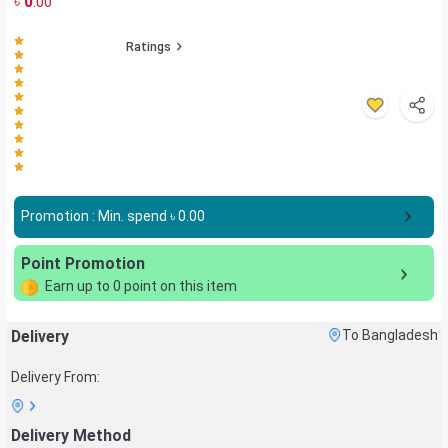
৳
0
.00
Ratings
Promotion : Min. spend ৳
0.00
Point Promotion
Earn up to
0
point on this item
Delivery
To Bangladesh
Delivery From:
Delivery Method