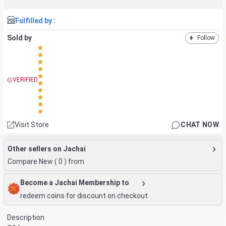
Fulfilled by :
Sold by
+
Follow
VERIFIED
Visit Store
CHAT NOW
Other sellers on Jachai
Compare New (
0
) from
Become a Jachai Membership to
redeem coins for discount on checkout
Description