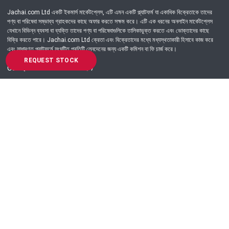
Jachai.com Ltd একটি ইকমার্স মার্কেটপ্লেস, এটি এমন একটি প্ল্যাটফর্ম যা একাধিক বিক্রেতাকে তাদের
পণ্য বা পরিষেবা সম্ভাব্য গ্রাহকদের কাছে অফার করতে সক্ষম করে। এটি এক ধরনের অনলাইন মার্কেটপ্লেস
যেখানে বিভিন্ন ব্যবসা বা ব্যক্তি তাদের পণ্য বা পরিষেবাগুলিকে তালিকাভুক্ত করতে এবং ভোক্তাদের কাছে
বিক্রি করতে পারে। Jachai.com Ltd ক্রেতা এবং বিক্রেতাদের মধ্যে মধ্যস্থতাকারী হিসাবে কাজ করে
এবং সাধারণত প্ল্যাটফর্মে সংঘটিত প্রতিটি লেনদেনের জন্য একটি কমিশন বা ফি চার্জ করে।
REQUEST STOCK
Got Question? Call us 24/7
09639-333444
Information
Customer Service
Order Process
About Us
Campaign Update
Returns & Refunds
News & Events
Terms & Conditions
Support & Helpline
Jachai Career Club
EMI Policy
Privacy Policy
Get in Touch
69/E, Green road, Panthapath, Dhaka-1215.
+880 9639-333444