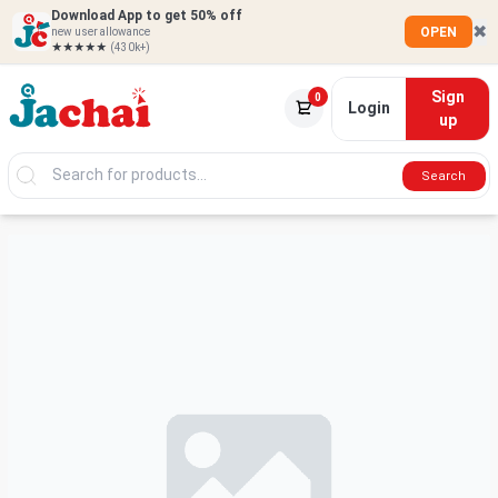
Download App to get 50% off
✖
OPEN
new user allowance
★★★★★
(430k+)
Sign
0
Login
up
Search