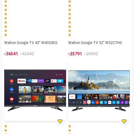
Walton Google TV 43" W43S3EG
Walton Google TV 32" W32C7HG
৳
৳
৳
৳
36541
42490
25791
29990