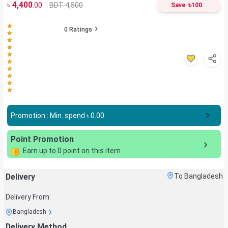
৳
4,400
৳
BDT 4,500
.00
Save
100
0
Ratings
Promotion : Min. spend ৳
0.00
Point Promotion
Earn up to
0
point on this item
Delivery
To Bangladesh
Delivery From:
Bangladesh
Delivery Method