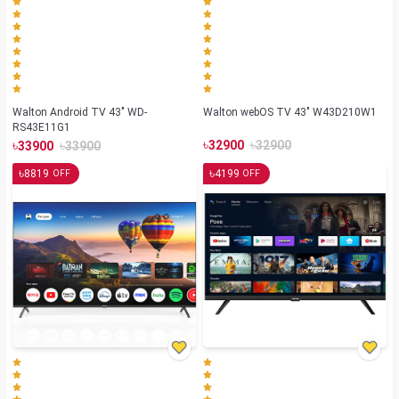
Walton Android TV 43" WD-
Walton webOS TV 43" W43D210W1
RS43E11G1
৳
৳
৳
৳
32900
32900
33900
33900
৳
৳
8819
4199
OFF
OFF