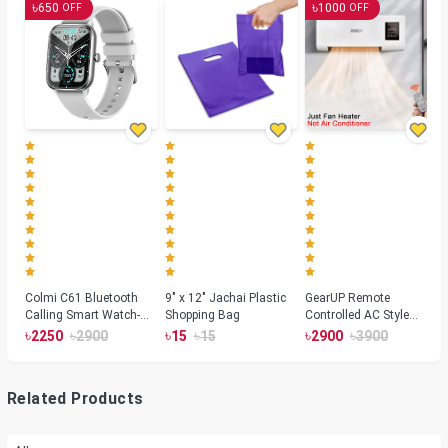
৳
৳
650
1000
OFF
OFF
Colmi C61 Bluetooth
9" x 12" Jachai Plastic
GearUP Remote
Calling Smart Watch-
Shopping Bag
Controlled AC Style
Silver Color
Room Heater 1800
৳
৳
৳
৳
৳
৳
2250
2900
15
15
2900
3900
Watts, Wall or Table
Mount
Related Products