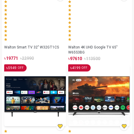
Walton Smart TV 32" W32GT1CS
Walton 4K UHD Google TV 65"
W65S3BG
৳
৳
৳
৳
19771
22990
97610
113500
৳
৳
5949
4199
OFF
OFF