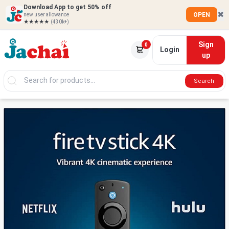
Download App to get 50% off
✖
OPEN
new user allowance
★★★★★
(430k+)
Sign
0
Login
up
Search