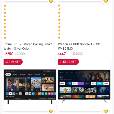
Colmi C61 Bluetooth Calling Smart
Walton 4K UHD Google TV 43"
Watch- Silver Color
W43C9MG
৳
৳
৳
৳
2250
2900
44711
51990
৳
৳
3219
15890
OFF
OFF