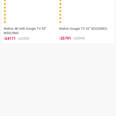
Walton 4K UHD Google TV 50"
Walton Google TV 32" W32S3REG
W50C9MG
৳
৳
৳
৳
25791
29990
54171
62990