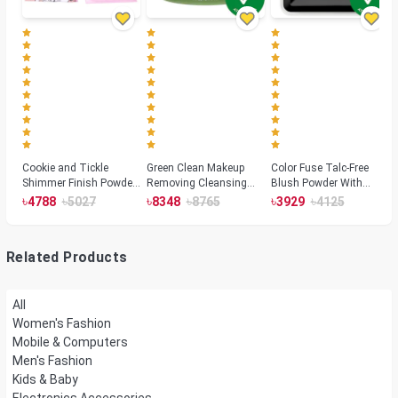
Cookie and Tickle
Green Clean Makeup
Color Fuse Talc-Free
Shimmer Finish Powder
Removing Cleansing
Blush Powder With
Highlighters
Balm
Fermented Arnica
৳
৳
৳
৳
৳
৳
4788
5027
8348
8765
3929
4125
Related Products
All
Women's Fashion
Mobile & Computers
Men's Fashion
Kids & Baby