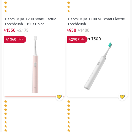
Xiaomi Mijia T200 Sonic Electric
Xiaomi Mijia T100 Mi Smart Electric
Toothbrush – Blue Color
Toothbrush
৳
৳
৳
৳
1550
2175
950
1400
৳
৳
1360
290
OFF
OFF