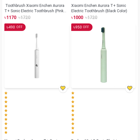
Toothbrush Xiaomi Enchen Aurora
Xiaomi Enchen Aurora T+ Sonic
T+ Sonic Electric Toothbrush (Pink
Electric Toothbrush (Black Color)
Color)
৳
৳
৳
৳
1170
1720
1000
1720
৳
৳
490
950
OFF
OFF