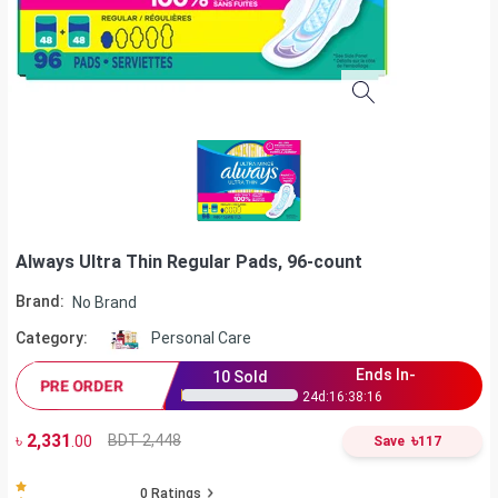
Always Ultra Thin Regular Pads, 96-count
Brand:
No Brand
Category:
Personal Care
Ends In-
10
Sold
PRE ORDER
24
d:
16
:
38
:
15
৳
2,331
৳
BDT 2,448
.00
Save
117
0
Ratings