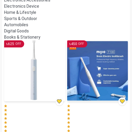
Electronics Accessories
Electronics Device
Home & Lifestyle
Sports & Outdoor
Automobiles
Digital Goods
Books & Stationery
৳
৳
625
450
OFF
OFF