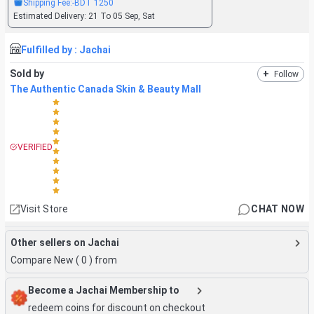
Shipping Fee:
-BDT
1250
Estimated Delivery:
21 To 05 Sep, Sat
Fulfilled by :
Jachai
Sold by
+
Follow
The Authentic Canada Skin & Beauty Mall
VERIFIED
Visit Store
CHAT NOW
Other sellers on Jachai
Compare New (
0
) from
Become a Jachai Membership to
redeem coins for discount on checkout