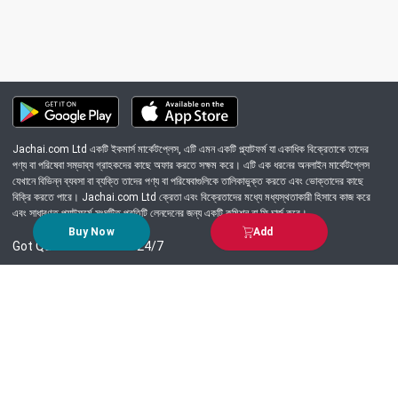
Jachai.com Ltd একটি ইকমার্স মার্কেটপ্লেস, এটি এমন একটি প্ল্যাটফর্ম যা একাধিক বিক্রেতাকে তাদের
পণ্য বা পরিষেবা সম্ভাব্য গ্রাহকদের কাছে অফার করতে সক্ষম করে। এটি এক ধরনের অনলাইন মার্কেটপ্লেস
যেখানে বিভিন্ন ব্যবসা বা ব্যক্তি তাদের পণ্য বা পরিষেবাগুলিকে তালিকাভুক্ত করতে এবং ভোক্তাদের কাছে
বিক্রি করতে পারে। Jachai.com Ltd ক্রেতা এবং বিক্রেতাদের মধ্যে মধ্যস্থতাকারী হিসাবে কাজ করে
এবং সাধারণত প্ল্যাটফর্মে সংঘটিত প্রতিটি লেনদেনের জন্য একটি কমিশন বা ফি চার্জ করে।
Buy Now
Add
Got Question? Call us 24/7
09639-333444
Information
Customer Service
Order Process
About Us
Campaign Update
Returns & Refunds
News & Events
Terms & Conditions