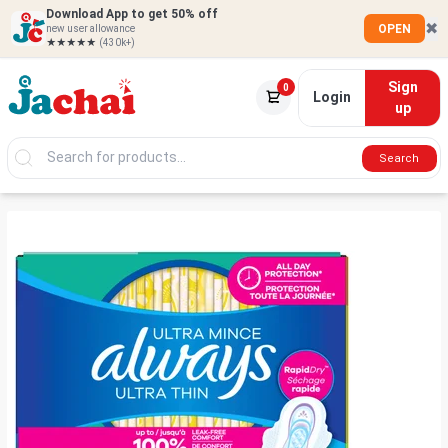
Download App to get 50% off
✖
OPEN
new user allowance
★★★★★
(430k+)
Sign
0
Login
up
Search