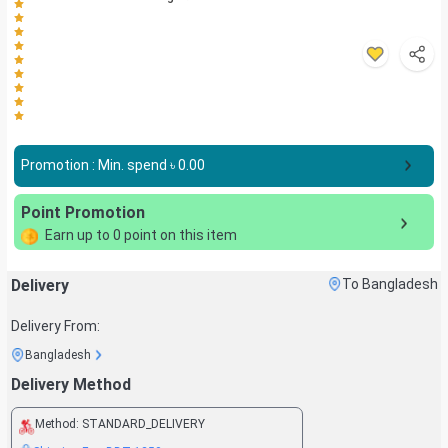
Promotion : Min. spend ৳
0.00
Point Promotion
Earn up to
0
point on this item
Delivery
To Bangladesh
Delivery From:
Bangladesh
Delivery Method
Method:
STANDARD_DELIVERY