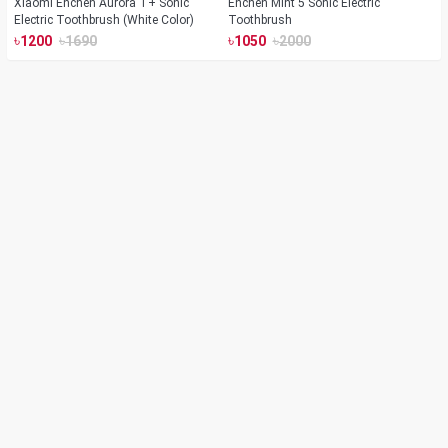
Xiaomi Enchen Aurora T+ Sonic
Enchen Mint 5 Sonic Electric
Electric Toothbrush (White Color)
Toothbrush
৳
৳
৳
৳
1200
1690
1050
2000