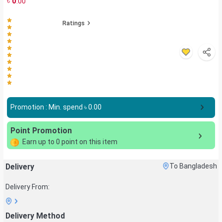
৳
0
.00
Ratings
Promotion : Min. spend ৳
0.00
Point Promotion
Earn up to
0
point on this item
Delivery
To Bangladesh
Delivery From:
Delivery Method