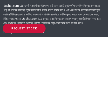
Jachai.com Ltd একটি ইকমার্স মার্কেটপ্লেস, এটি এমন একটি প্ল্যাটফর্ম যা একাধিক বিক্রেতাকে তাদের
পণ্য বা পরিষেবা সম্ভাব্য গ্রাহকদের কাছে অফার করতে সক্ষম করে। এটি এক ধরনের অনলাইন মার্কেটপ্লেস
যেখানে বিভিন্ন ব্যবসা বা ব্যক্তি তাদের পণ্য বা পরিষেবাগুলিকে তালিকাভুক্ত করতে এবং ভোক্তাদের কাছে
বিক্রি করতে পারে। Jachai.com Ltd ক্রেতা এবং বিক্রেতাদের মধ্যে মধ্যস্থতাকারী হিসাবে কাজ করে
এবং সাধারণত প্ল্যাটফর্মে সংঘটিত প্রতিটি লেনদেনের জন্য একটি কমিশন বা ফি চার্জ করে।
REQUEST STOCK
Got Question? Call us 24/7
09639-333444
Information
Customer Service
Order Process
About Us
Campaign Update
Returns & Refunds
News & Events
Terms & Conditions
Support & Helpline
Jachai Career Club
EMI Policy
Privacy Policy
Get in Touch
69/E, Green road, Panthapath, Dhaka-1215.
+880 9639-333444