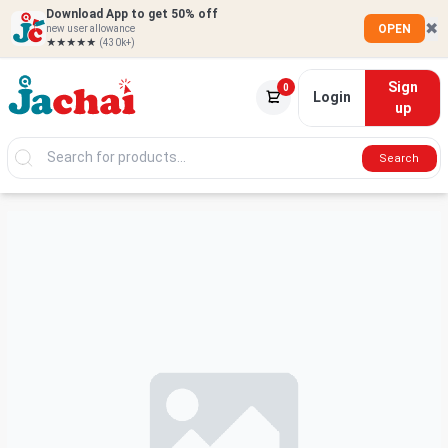
Download App to get 50% off
✖
OPEN
new user allowance
★★★★★
(430k+)
Sign
0
Login
up
Search