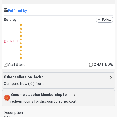
Fulfilled by :
Sold by
+
Follow
VERIFIED
Visit Store
CHAT NOW
Other sellers on Jachai
Compare New (
0
) from
Become a Jachai Membership to
redeem coins for discount on checkout
Description