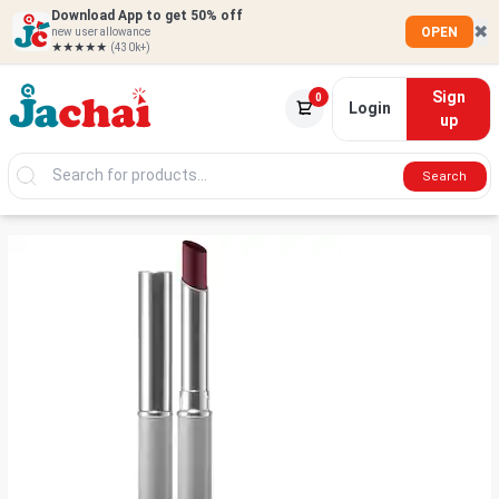
Download App to get 50% off
✖
OPEN
new user allowance
★★★★★
(430k+)
Sign
0
Login
up
Search