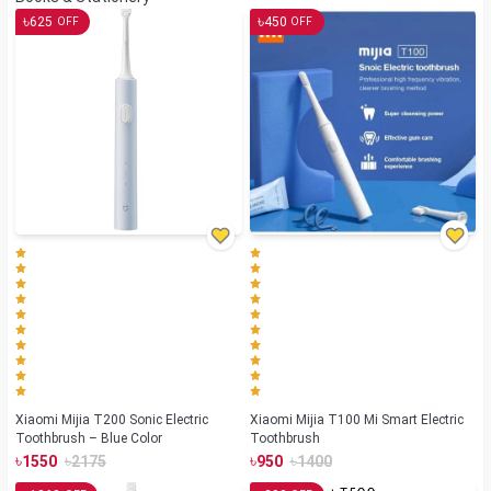
৳
৳
625
450
OFF
OFF
Xiaomi Mijia T200 Sonic Electric
Xiaomi Mijia T100 Mi Smart Electric
Toothbrush – Blue Color
Toothbrush
৳
৳
৳
৳
1550
2175
950
1400