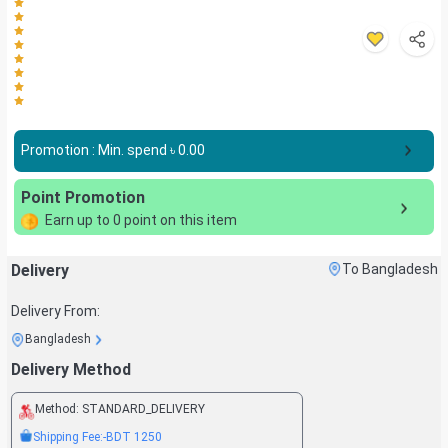
Promotion : Min. spend ৳
0.00
Point Promotion
Earn up to
0
point on this item
Delivery
To Bangladesh
Delivery From:
Bangladesh
Delivery Method
Method:
STANDARD_DELIVERY
Shipping Fee:
-BDT
1250