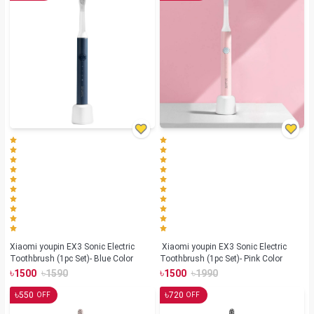
Xiaomi youpin EX3 Sonic Electric
Xiaomi youpin EX3 Sonic Electric
Toothbrush (1pc Set)- Blue Color
Toothbrush (1pc Set)- Pink Color
৳
৳
৳
৳
1500
1590
1500
1990
৳
৳
550
720
OFF
OFF