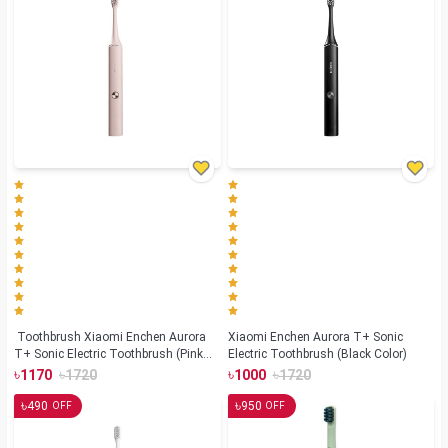
Toothbrush Xiaomi Enchen Aurora
Xiaomi Enchen Aurora T+ Sonic
T+ Sonic Electric Toothbrush (Pink
Electric Toothbrush (Black Color)
Color)
৳
৳
৳
৳
1170
1720
1000
1720
৳
৳
490
950
OFF
OFF