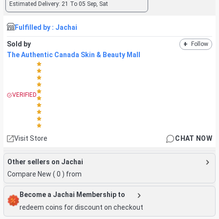
Estimated Delivery:
21 To 05 Sep, Sat
Fulfilled by :
Jachai
Sold by
+
Follow
The Authentic Canada Skin & Beauty Mall
VERIFIED
Visit Store
CHAT NOW
Other sellers on Jachai
Compare New (
0
) from
Become a Jachai Membership to
redeem coins for discount on checkout