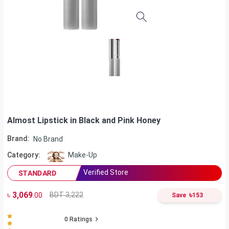
Almost Lipstick in Black and Pink Honey
Brand:
No Brand
Category:
Make-Up
Verified Store
STANDARD
৳
3,069
৳
BDT 3,222
.00
Save
153
0
Ratings