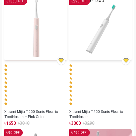
৳
৳
1360
290
OFF
OFF
Xiaomi Mijia T200 Sonic Electric
Xiaomi Mijia T500 Sonic Electric
Toothbrush – Pink Color
Toothbrush
৳
৳
৳
৳
1650
3010
3000
3290
৳
৳
90
490
OFF
OFF