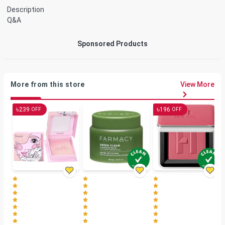
Description
Q&A
Sponsored Products
More from this store
View More
৳
৳
239
196
OFF
OFF