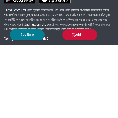
Jachai.com Ltd একটি ইকমার্স মার্কেটপ্লেস, এটি এমন একটি প্ল্যাটফর্ম যা একাধিক বিক্রেতাকে তাদের
পণ্য বা পরিষেবা সম্ভাব্য গ্রাহকদের কাছে অফার করতে সক্ষম করে। এটি এক ধরনের অনলাইন মার্কেটপ্লেস
যেখানে বিভিন্ন ব্যবসা বা ব্যক্তি তাদের পণ্য বা পরিষেবাগুলিকে তালিকাভুক্ত করতে এবং ভোক্তাদের কাছে
বিক্রি করতে পারে। Jachai.com Ltd ক্রেতা এবং বিক্রেতাদের মধ্যে মধ্যস্থতাকারী হিসাবে কাজ করে
এবং সাধারণত প্ল্যাটফর্মে সংঘটিত প্রতিটি লেনদেনের জন্য একটি কমিশন বা ফি চার্জ করে।
Buy Now
Add
Got Question? Call us 24/7
09639-333444
Information
Customer Service
Order Process
About Us
Campaign Update
Returns & Refunds
News & Events
Terms & Conditions
Support & Helpline
Jachai Career Club
EMI Policy
Privacy Policy
Get in Touch
69/E, Green road, Panthapath, Dhaka-1215.