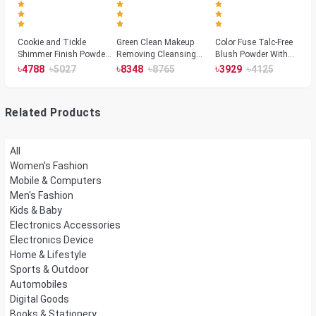
Cookie and Tickle
Green Clean Makeup
Color Fuse Talc-Free
Shimmer Finish Powder
Removing Cleansing
Blush Powder With
Highlighters
Balm
Fermented Arnica
৳
৳
৳
৳
৳
৳
4788
5027
8348
8765
3929
4125
Related Products
All
Women's Fashion
Mobile & Computers
Men's Fashion
Kids & Baby
Electronics Accessories
Electronics Device
Home & Lifestyle
Sports & Outdoor
Automobiles
Digital Goods
Books & Stationery