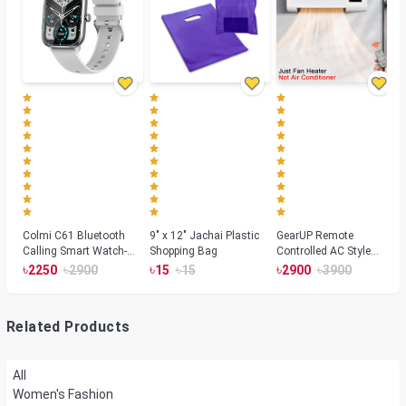
Colmi C61 Bluetooth
9" x 12" Jachai Plastic
GearUP Remote
Calling Smart Watch-
Shopping Bag
Controlled AC Style
Silver Color
Room Heater 1800
৳
৳
৳
৳
৳
৳
2250
2900
15
15
2900
3900
Watts, Wall or Table
Mount
Related Products
All
Women's Fashion