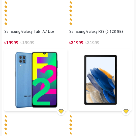
Samsung Galaxy Tab | A7 Lite
Samsung Galaxy F23 (6|128 GB)
৳
৳
৳
৳
19999
19999
31999
31999