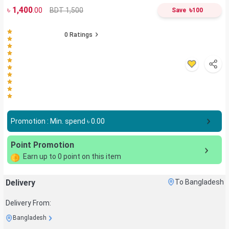
৳
1,400
৳
BDT 1,500
.00
Save
100
0
Ratings
Promotion : Min. spend ৳
0.00
Point Promotion
Earn up to
0
point on this item
Delivery
To Bangladesh
Delivery From:
Bangladesh