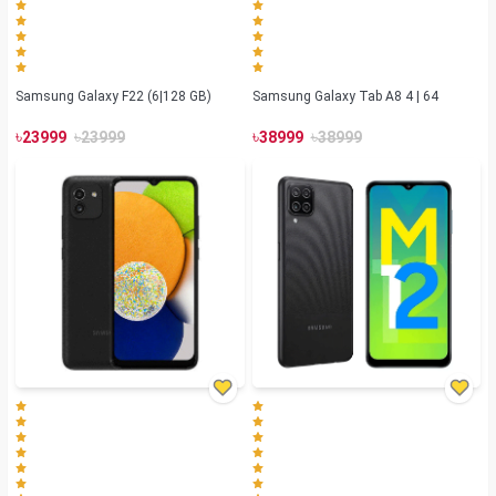
Samsung Galaxy F22 (6|128 GB)
Samsung Galaxy Tab A8 4 | 64
৳
৳
৳
৳
23999
23999
38999
38999