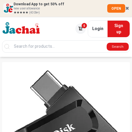
Download App to get 50% off
✖
OPEN
new user allowance
★★★★★
(430k+)
Sign
0
Login
up
Search