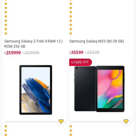
Samsung Galaxy Z Fold 4 RAM 12 |
Samsung Galaxy M33 (8|128 GB)
ROM 256 GB
৳
৳
৳
৳
35599
35599
259999
259999
৳
1600
OFF