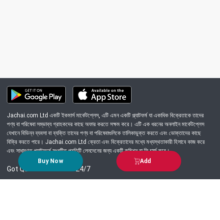
Jachai.com Ltd একটি ইকমার্স মার্কেটপ্লেস, এটি এমন একটি প্ল্যাটফর্ম যা একাধিক বিক্রেতাকে তাদের
পণ্য বা পরিষেবা সম্ভাব্য গ্রাহকদের কাছে অফার করতে সক্ষম করে। এটি এক ধরনের অনলাইন মার্কেটপ্লেস
যেখানে বিভিন্ন ব্যবসা বা ব্যক্তি তাদের পণ্য বা পরিষেবাগুলিকে তালিকাভুক্ত করতে এবং ভোক্তাদের কাছে
বিক্রি করতে পারে। Jachai.com Ltd ক্রেতা এবং বিক্রেতাদের মধ্যে মধ্যস্থতাকারী হিসাবে কাজ করে
এবং সাধারণত প্ল্যাটফর্মে সংঘটিত প্রতিটি লেনদেনের জন্য একটি কমিশন বা ফি চার্জ করে।
Buy Now
Add
Got Question? Call us 24/7
09639-333444
Information
Customer Service
Order Process