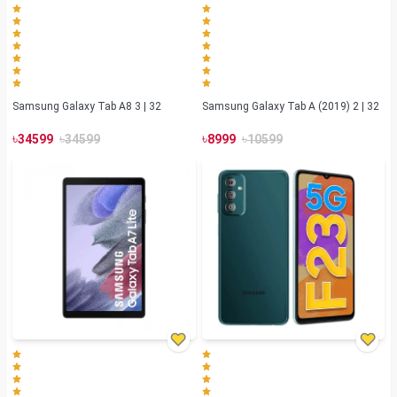
Samsung Galaxy Tab A8 3 | 32
Samsung Galaxy Tab A (2019) 2 | 32
৳
৳
৳
৳
34599
34599
8999
10599