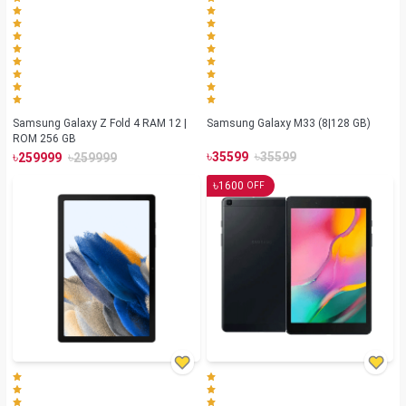
Samsung Galaxy Z Fold 4 RAM 12 |
Samsung Galaxy M33 (8|128 GB)
ROM 256 GB
৳
৳
৳
৳
35599
35599
259999
259999
৳
1600
OFF