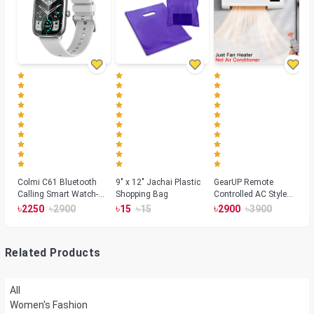
Colmi C61 Bluetooth
9" x 12" Jachai Plastic
GearUP Remote
Calling Smart Watch-
Shopping Bag
Controlled AC Style
Silver Color
Room Heater 1800
৳
৳
৳
৳
৳
৳
2250
2900
15
15
2900
3900
Watts, Wall or Table
Mount
Related Products
All
Women's Fashion