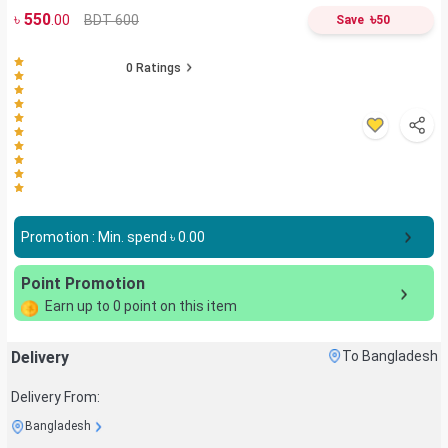
৳
550
৳
BDT 600
.00
Save
50
0
Ratings
Promotion : Min. spend ৳
0.00
Point Promotion
Earn up to
0
point on this item
Delivery
To Bangladesh
Delivery From:
Bangladesh