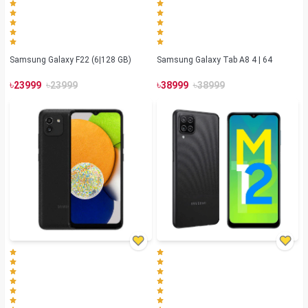
Samsung Galaxy F22 (6|128 GB)
Samsung Galaxy Tab A8 4 | 64
৳
৳
৳
৳
23999
23999
38999
38999