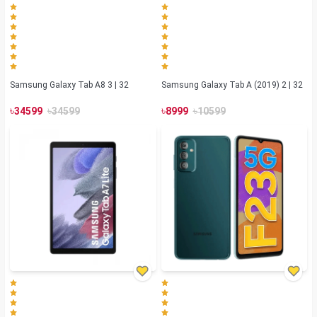
Samsung Galaxy Tab A8 3 | 32
Samsung Galaxy Tab A (2019) 2 | 32
৳
৳
৳
৳
34599
34599
8999
10599