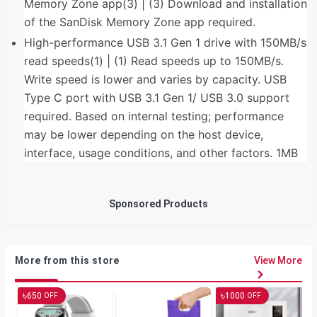
Memory Zone app(3) | (3) Download and installation
of the SanDisk Memory Zone app required.
High-performance USB 3.1 Gen 1 drive with 150MB/s
read speeds(1) | (1) Read speeds up to 150MB/s.
Write speed is lower and varies by capacity. USB
Type C port with USB 3.1 Gen 1/ USB 3.0 support
required. Based on internal testing; performance
may be lower depending on the host device,
interface, usage conditions, and other factors. 1MB
Sponsored Products
More from this store
View More
৳
৳
650
1000
OFF
OFF