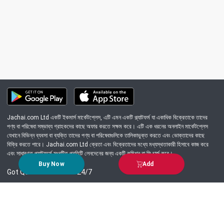
Jachai.com Ltd একটি ইকমার্স মার্কেটপ্লেস, এটি এমন একটি প্ল্যাটফর্ম যা একাধিক বিক্রেতাকে তাদের
পণ্য বা পরিষেবা সম্ভাব্য গ্রাহকদের কাছে অফার করতে সক্ষম করে। এটি এক ধরনের অনলাইন মার্কেটপ্লেস
যেখানে বিভিন্ন ব্যবসা বা ব্যক্তি তাদের পণ্য বা পরিষেবাগুলিকে তালিকাভুক্ত করতে এবং ভোক্তাদের কাছে
বিক্রি করতে পারে। Jachai.com Ltd ক্রেতা এবং বিক্রেতাদের মধ্যে মধ্যস্থতাকারী হিসাবে কাজ করে
এবং সাধারণত প্ল্যাটফর্মে সংঘটিত প্রতিটি লেনদেনের জন্য একটি কমিশন বা ফি চার্জ করে।
Buy Now
Add
Got Question? Call us 24/7
09639-333444
Information
Customer Service
Order Process