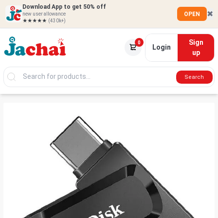
Download App to get 50% off
✖
OPEN
new user allowance
★★★★★
(430k+)
Sign
0
Login
up
Search