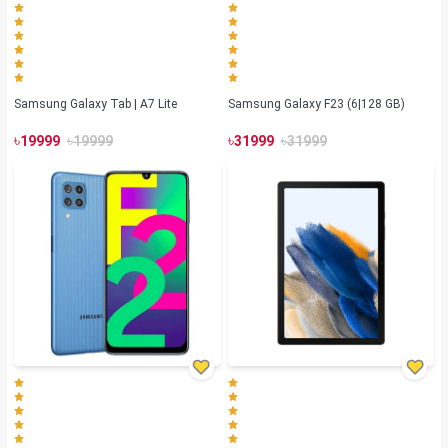
Samsung Galaxy Tab | A7 Lite
Samsung Galaxy F23 (6|128 GB)
৳
৳
৳
৳
19999
19999
31999
31999