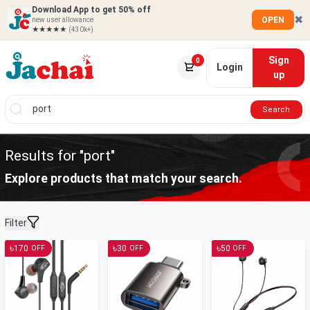
Download App to get 50% off
✖
OPEN
new user allowance
★★★★★
(430k+)
Sign
0
Login
up
Search
Results for "port"
Explore products that match your search.
Filter
৳
৳
৳
170
30
50
OFF
OFF
OFF