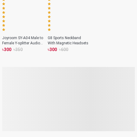
Joyroom SY-A04 Male to
G8 Sports Neckband
Female Y-splitter Audio
With Magnetic Headsets
Cable Support Voice Call
৳
৳
৳
৳
300
350
300
600