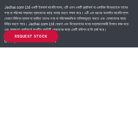
Jachai.com Ltd একটি ইকমার্স মার্কেটপ্লেস, এটি এমন একটি প্ল্যাটফর্ম যা একাধিক বিক্রেতাকে তাদের
পণ্য বা পরিষেবা সম্ভাব্য গ্রাহকদের কাছে অফার করতে সক্ষম করে। এটি এক ধরনের অনলাইন মার্কেটপ্লেস
যেখানে বিভিন্ন ব্যবসা বা ব্যক্তি তাদের পণ্য বা পরিষেবাগুলিকে তালিকাভুক্ত করতে এবং ভোক্তাদের কাছে
বিক্রি করতে পারে। Jachai.com Ltd ক্রেতা এবং বিক্রেতাদের মধ্যে মধ্যস্থতাকারী হিসাবে কাজ করে
এবং সাধারণত প্ল্যাটফর্মে সংঘটিত প্রতিটি লেনদেনের জন্য একটি কমিশন বা ফি চার্জ করে।
REQUEST STOCK
Got Question? Call us 24/7
09639-333444
Information
Customer Service
Order Process
About Us
Campaign Update
Returns & Refunds
News & Events
Terms & Conditions
Support & Helpline
Jachai Career Club
EMI Policy
Privacy Policy
Get in Touch
69/E, Green road, Panthapath, Dhaka-1215.
+880 9639-333444