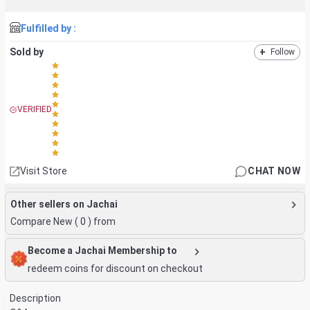
Fulfilled by :
Sold by
+
Follow
VERIFIED
Visit Store
CHAT NOW
Other sellers on Jachai
Compare New (
0
) from
Become a Jachai Membership to
redeem coins for discount on checkout
Description