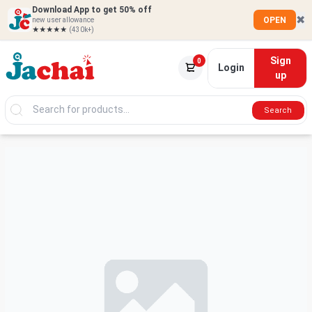
Download App to get 50% off
✖
OPEN
new user allowance
★★★★★
(430k+)
Sign
0
Login
up
Search