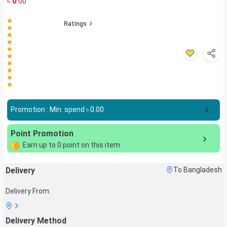
৳
0
.00
Ratings
Promotion : Min. spend ৳
0.00
Point Promotion
Earn up to
0
point on this item
Delivery
To Bangladesh
Delivery From:
Delivery Method