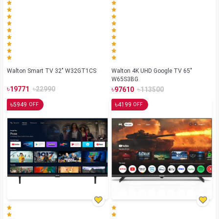
Walton Smart TV 32" W32GT1CS
Walton 4K UHD Google TV 65"
W65S3BG
৳
৳
৳
৳
19771
22990
97610
113500
৳
৳
5949
4199
OFF
OFF