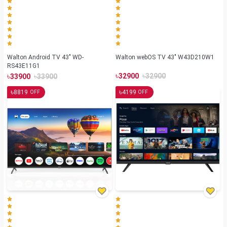
Walton Android TV 43" WD-
Walton webOS TV 43" W43D210W1
RS43E11G1
৳
৳
৳
৳
32900
32900
33900
33900
৳
৳
8819
4199
OFF
OFF