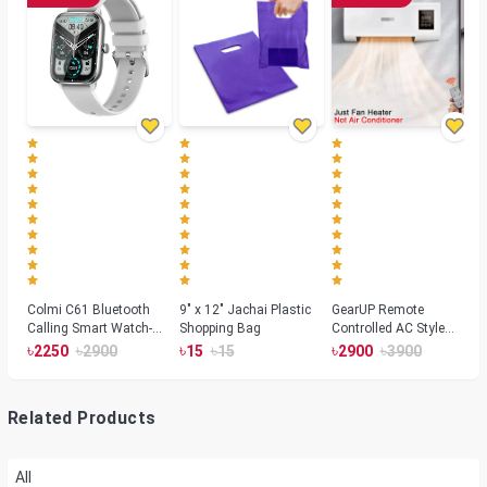
Colmi C61 Bluetooth
9" x 12" Jachai Plastic
GearUP Remote
Calling Smart Watch-
Shopping Bag
Controlled AC Style
Silver Color
Room Heater 1800
৳
৳
৳
৳
৳
৳
2250
2900
15
15
2900
3900
Watts, Wall or Table
Mount
Related Products
All