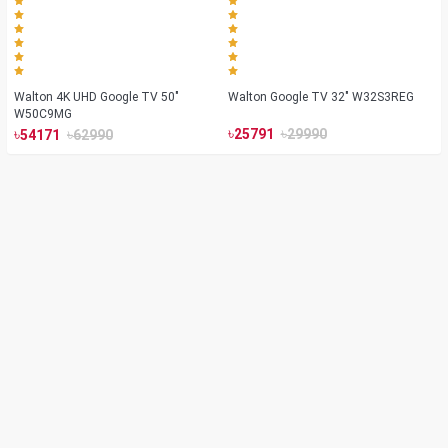
Walton 4K UHD Google TV 50"
Walton Google TV 32" W32S3REG
W50C9MG
৳
৳
৳
৳
25791
29990
54171
62990