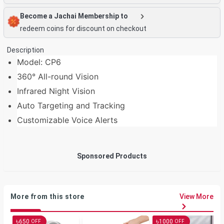
Become a Jachai Membership to
redeem coins for discount on checkout
Description
Model: CP6
360° All-round Vision
Infrared Night Vision
Auto Targeting and Tracking
Customizable Voice Alerts
Sponsored Products
More from this store
View More
৳
৳
650
1000
OFF
OFF