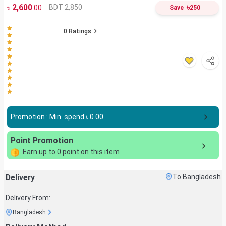
৳
2,600
৳
BDT 2,850
.00
Save
250
0
Ratings
Promotion : Min. spend ৳
0.00
Point Promotion
Earn up to
0
point on this item
Delivery
To Bangladesh
Delivery From:
Bangladesh