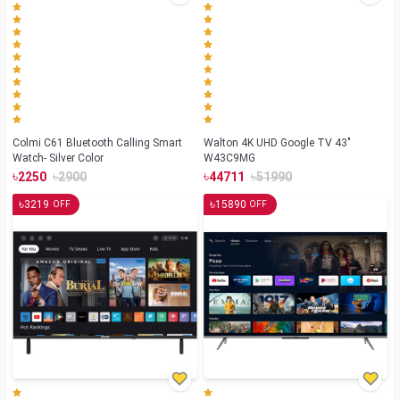
Colmi C61 Bluetooth Calling Smart
Walton 4K UHD Google TV 43"
Watch- Silver Color
W43C9MG
৳
৳
৳
৳
2250
2900
44711
51990
৳
৳
3219
15890
OFF
OFF