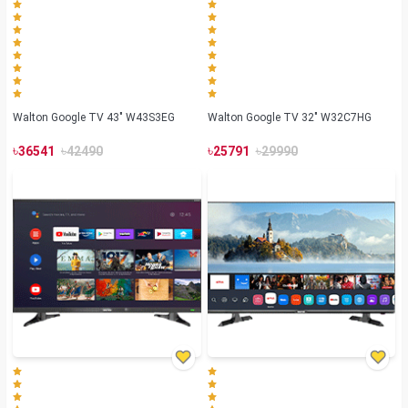
Walton Google TV 43" W43S3EG
Walton Google TV 32" W32C7HG
৳
৳
৳
৳
36541
42490
25791
29990