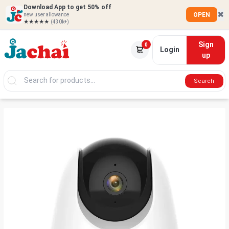
Download App to get 50% off
✖
OPEN
new user allowance
★★★★★
(430k+)
Sign
0
Login
up
Search