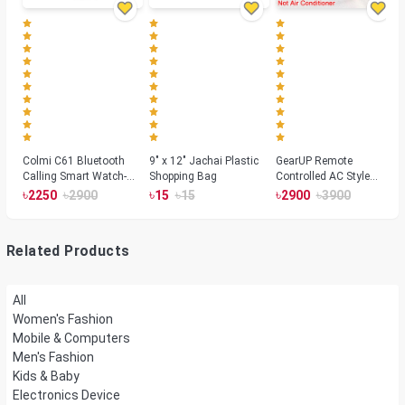
Colmi C61 Bluetooth
9" x 12" Jachai Plastic
GearUP Remote
Calling Smart Watch-
Shopping Bag
Controlled AC Style
Silver Color
Room Heater 1800
৳
৳
৳
৳
৳
৳
2250
2900
15
15
2900
3900
Watts, Wall or Table
Mount
Related Products
All
Women's Fashion
Mobile & Computers
Men's Fashion
Kids & Baby
Electronics Device