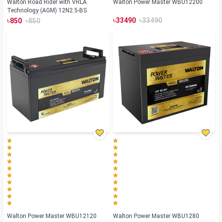
Walton Road Rider with VRLA
Walton Power Master WBU12200
Technology (AGM) 12N2.5-BS
৳
৳
৳
৳
33490
33490
850
850
Walton Power Master WBU12120
Walton Power Master WBU1280