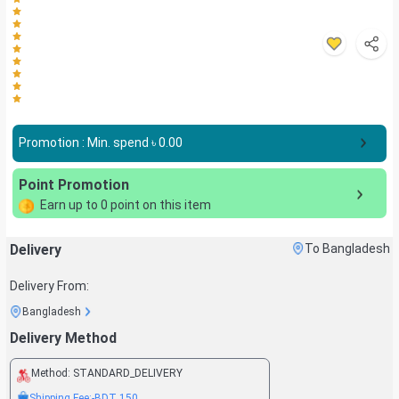
Promotion : Min. spend ৳
0.00
Point Promotion
Earn up to
0
point on this item
Delivery
To Bangladesh
Delivery From:
Bangladesh
Delivery Method
Method:
STANDARD_DELIVERY
Shipping Fee:
-BDT
150