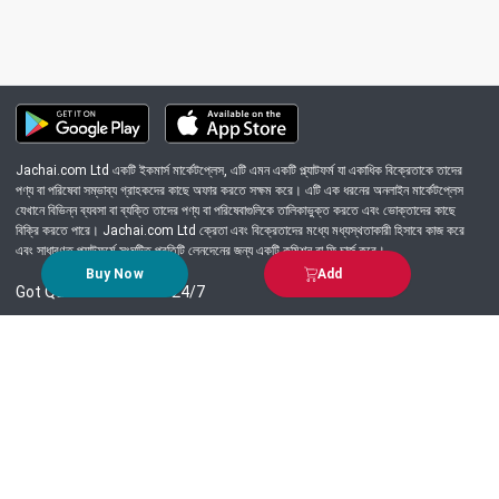
Jachai.com Ltd একটি ইকমার্স মার্কেটপ্লেস, এটি এমন একটি প্ল্যাটফর্ম যা একাধিক বিক্রেতাকে তাদের
পণ্য বা পরিষেবা সম্ভাব্য গ্রাহকদের কাছে অফার করতে সক্ষম করে। এটি এক ধরনের অনলাইন মার্কেটপ্লেস
যেখানে বিভিন্ন ব্যবসা বা ব্যক্তি তাদের পণ্য বা পরিষেবাগুলিকে তালিকাভুক্ত করতে এবং ভোক্তাদের কাছে
বিক্রি করতে পারে। Jachai.com Ltd ক্রেতা এবং বিক্রেতাদের মধ্যে মধ্যস্থতাকারী হিসাবে কাজ করে
এবং সাধারণত প্ল্যাটফর্মে সংঘটিত প্রতিটি লেনদেনের জন্য একটি কমিশন বা ফি চার্জ করে।
Buy Now
Add
Got Question? Call us 24/7
09639-333444
Information
Customer Service
Order Process
About Us
Campaign Update
Returns & Refunds
News & Events
Terms & Conditions
Support & Helpline