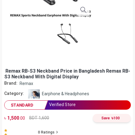
Remax RB-S3 Neckband Price in Bangladesh Remax RB-
S3 Neckband With Digital Display
Brand:
Remax
Category:
Earphone & Headphones
Verified Store
STANDARD
৳
1,500
৳
BDT 1,600
.00
Save
100
0
Ratings