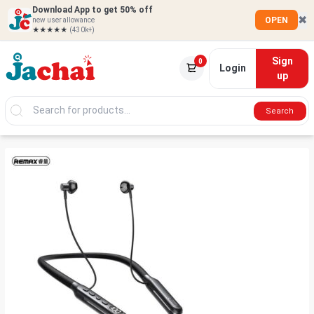
Download App to get 50% off
✖
OPEN
new user allowance
★★★★★
(430k+)
Sign
0
Login
up
Search