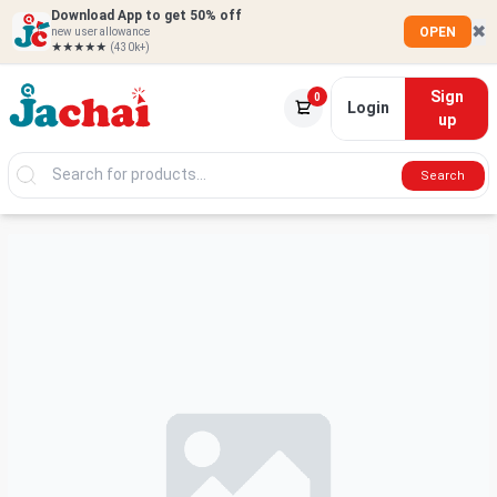
Download App to get 50% off
✖
OPEN
new user allowance
★★★★★
(430k+)
Sign
0
Login
up
Search