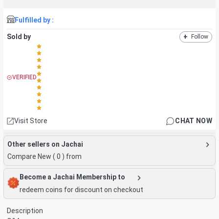
Fulfilled by :
Sold by
+
Follow
VERIFIED
Visit Store
CHAT NOW
Other sellers on Jachai
Compare New (
0
) from
Become a Jachai Membership to
redeem coins for discount on checkout
Description