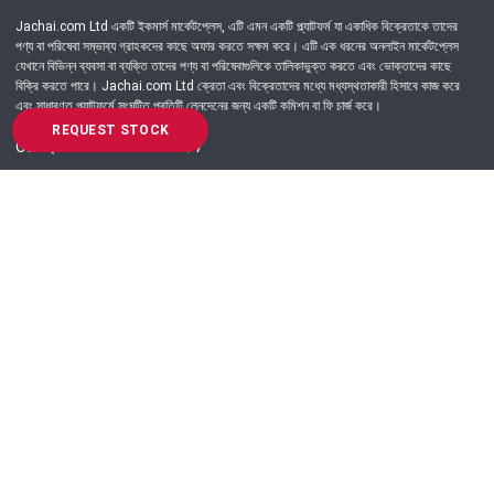
Jachai.com Ltd একটি ইকমার্স মার্কেটপ্লেস, এটি এমন একটি প্ল্যাটফর্ম যা একাধিক বিক্রেতাকে তাদের
পণ্য বা পরিষেবা সম্ভাব্য গ্রাহকদের কাছে অফার করতে সক্ষম করে। এটি এক ধরনের অনলাইন মার্কেটপ্লেস
যেখানে বিভিন্ন ব্যবসা বা ব্যক্তি তাদের পণ্য বা পরিষেবাগুলিকে তালিকাভুক্ত করতে এবং ভোক্তাদের কাছে
বিক্রি করতে পারে। Jachai.com Ltd ক্রেতা এবং বিক্রেতাদের মধ্যে মধ্যস্থতাকারী হিসাবে কাজ করে
এবং সাধারণত প্ল্যাটফর্মে সংঘটিত প্রতিটি লেনদেনের জন্য একটি কমিশন বা ফি চার্জ করে।
REQUEST STOCK
Got Question? Call us 24/7
09639-333444
Information
Customer Service
Order Process
About Us
Campaign Update
Returns & Refunds
News & Events
Terms & Conditions
Support & Helpline
Jachai Career Club
EMI Policy
Privacy Policy
Get in Touch
69/E, Green road, Panthapath, Dhaka-1215.
+880 9639-333444