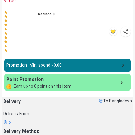
৳
0
.00
Ratings
Promotion : Min. spend ৳
0.00
Point Promotion
Earn up to
0
point on this item
Delivery
To Bangladesh
Delivery From:
Delivery Method