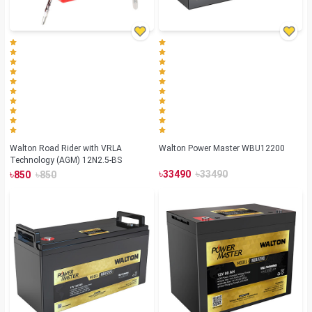
Walton Road Rider with VRLA
Walton Power Master WBU12200
Technology (AGM) 12N2.5-BS
৳
৳
৳
৳
33490
33490
850
850