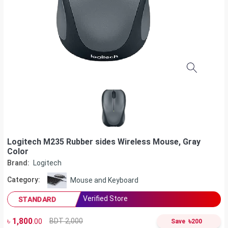
Logitech M235 Rubber sides Wireless Mouse, Gray
Color
Brand:
Logitech
Category:
Mouse and Keyboard
Verified Store
STANDARD
৳
1,800
৳
BDT 2,000
.00
Save
200