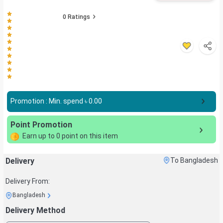
0
Ratings
Promotion : Min. spend ৳
0.00
Point Promotion
Earn up to
0
point on this item
Delivery
To Bangladesh
Delivery From:
Bangladesh
Delivery Method