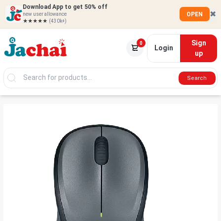
Download App to get 50% off
✖
OPEN
new user allowance
★★★★★
(430k+)
Sign
0
Login
up
Search