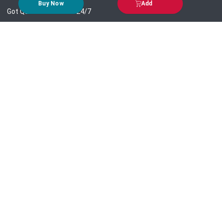
Buy Now
Add
Got Question? Call us 24/7
09639-333444
Information
Customer Service
Order Process
About Us
Campaign Update
Returns & Refunds
News & Events
Terms & Conditions
Support & Helpline
Jachai Career Club
EMI Policy
Privacy Policy
Get in Touch
69/E, Green road, Panthapath, Dhaka-1215.
+880 9639-333444
support@jachai.com