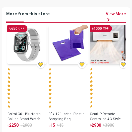
More from this store
View More
৳
৳
650
1000
OFF
OFF
Colmi C61 Bluetooth
9" x 12" Jachai Plastic
GearUP Remote
Calling Smart Watch-
Shopping Bag
Controlled AC Style
Silver Color
Room Heater 1800
৳
৳
৳
৳
৳
৳
2250
2900
15
15
2900
3900
Watts, Wall or Table