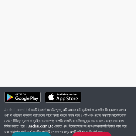
Jachai.com Ltd একটি ইকমার্স মার্কেটপ্লেস, এটি এমন একটি প্ল্যাটফর্ম যা একাধিক বিক্রেতাকে তাদের
পণ্য বা পরিষেবা সম্ভাব্য গ্রাহকদের কাছে অফার করতে সক্ষম করে। এটি এক ধরনের অনলাইন মার্কেটপ্লেস
যেখানে বিভিন্ন ব্যবসা বা ব্যক্তি তাদের পণ্য বা পরিষেবাগুলিকে তালিকাভুক্ত করতে এবং ভোক্তাদের কাছে
বিক্রি করতে পারে। Jachai.com Ltd ক্রেতা এবং বিক্রেতাদের মধ্যে মধ্যস্থতাকারী হিসাবে কাজ করে
এবং সাধারণত প্ল্যাটফর্মে সংঘটিত প্রতিটি লেনদেনের জন্য একটি কমিশন বা ফি চার্জ করে।