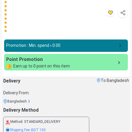
Promotion : Min. spend ৳
0.00
Point Promotion
Earn up to
0
point on this item
Delivery
To Bangladesh
Delivery From:
Bangladesh
Delivery Method
Method:
STANDARD_DELIVERY
Shipping Fee:
-BDT
150