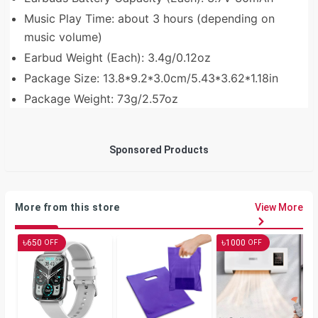
Music Play Time: about 3 hours (depending on
music volume)
Earbud Weight (Each): 3.4g/0.12oz
Package Size: 13.8*9.2*3.0cm/5.43*3.62*1.18in
Package Weight: 73g/2.57oz
Sponsored Products
More from this store
View More
৳
৳
650
1000
OFF
OFF