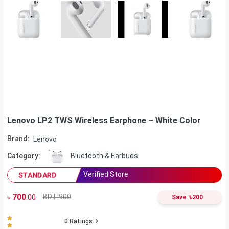
Lenovo LP2 TWS Wireless Earphone – White Color
Brand:
Lenovo
Category:
Bluetooth & Earbuds
Verified Store
STANDARD
৳
700
৳
BDT 900
.00
Save
200
0
Ratings