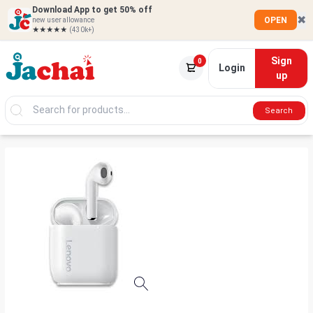
Download App to get 50% off
✖
OPEN
new user allowance
★★★★★
(430k+)
Sign
0
Login
up
Search