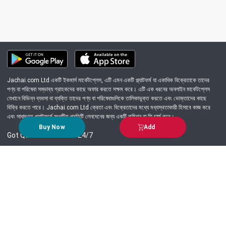
Jachai.com Ltd একটি ইকমার্স মার্কেটপ্লেস, এটি এমন একটি প্ল্যাটফর্ম যা একাধিক বিক্রেতাকে তাদের
পণ্য বা পরিষেবা সম্ভাব্য গ্রাহকদের কাছে অফার করতে সক্ষম করে। এটি এক ধরনের অনলাইন মার্কেটপ্লেস
যেখানে বিভিন্ন ব্যবসা বা ব্যক্তি তাদের পণ্য বা পরিষেবাগুলিকে তালিকাভুক্ত করতে এবং ভোক্তাদের কাছে
বিক্রি করতে পারে। Jachai.com Ltd ক্রেতা এবং বিক্রেতাদের মধ্যে মধ্যস্থতাকারী হিসাবে কাজ করে
এবং সাধারণত প্ল্যাটফর্মে সংঘটিত প্রতিটি লেনদেনের জন্য একটি কমিশন বা ফি চার্জ করে।
Buy Now
Add
Got Question? Call us 24/7
09639-333444
Information
Customer Service
Order Process
About Us
Campaign Update
Returns & Refunds
News & Events
Terms & Conditions