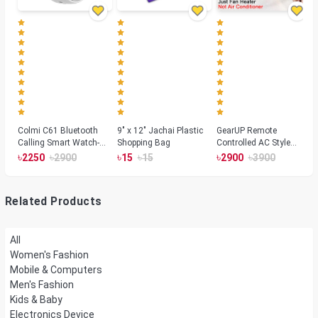
Colmi C61 Bluetooth
9" x 12" Jachai Plastic
GearUP Remote
Calling Smart Watch-
Shopping Bag
Controlled AC Style
Silver Color
Room Heater 1800
৳
৳
৳
৳
৳
৳
2250
2900
15
15
2900
3900
Watts, Wall or Table
Mount
Related Products
All
Women's Fashion
Mobile & Computers
Men's Fashion
Kids & Baby
Electronics Device