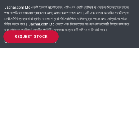
Jachai.com Ltd একটি ইকমার্স মার্কেটপ্লেস, এটি এমন একটি প্ল্যাটফর্ম যা একাধিক বিক্রেতাকে তাদের
পণ্য বা পরিষেবা সম্ভাব্য গ্রাহকদের কাছে অফার করতে সক্ষম করে। এটি এক ধরনের অনলাইন মার্কেটপ্লেস
যেখানে বিভিন্ন ব্যবসা বা ব্যক্তি তাদের পণ্য বা পরিষেবাগুলিকে তালিকাভুক্ত করতে এবং ভোক্তাদের কাছে
বিক্রি করতে পারে। Jachai.com Ltd ক্রেতা এবং বিক্রেতাদের মধ্যে মধ্যস্থতাকারী হিসাবে কাজ করে
এবং সাধারণত প্ল্যাটফর্মে সংঘটিত প্রতিটি লেনদেনের জন্য একটি কমিশন বা ফি চার্জ করে।
REQUEST STOCK
Got Question? Call us 24/7
09639-333444
Information
Customer Service
Order Process
About Us
Campaign Update
Returns & Refunds
News & Events
Terms & Conditions
Support & Helpline
Jachai Career Club
EMI Policy
Privacy Policy
Get in Touch
69/E, Green road, Panthapath, Dhaka-1215.
+880 9639-333444