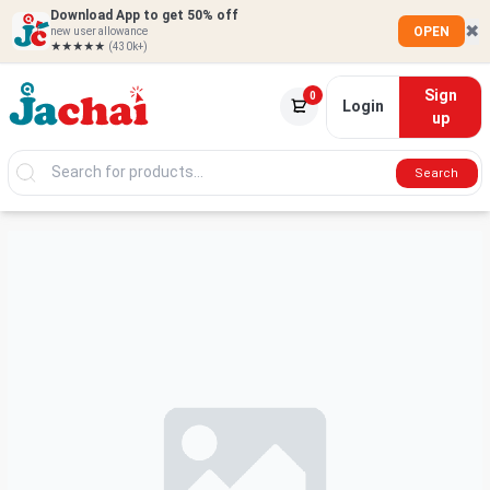
Download App to get 50% off
✖
OPEN
new user allowance
★★★★★
(430k+)
Sign
0
Login
up
Search