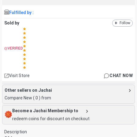
Fulfilled by :
Sold by
+
Follow
VERIFIED
Visit Store
CHAT NOW
Other sellers on Jachai
Compare New (
0
) from
Become a Jachai Membership to
redeem coins for discount on checkout
Description