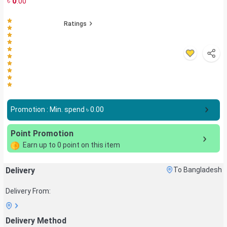
৳
0
.00
Ratings
Promotion : Min. spend ৳
0.00
Point Promotion
Earn up to
0
point on this item
Delivery
To Bangladesh
Delivery From:
Delivery Method