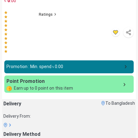
৳
0
.00
Ratings
Promotion : Min. spend ৳
0.00
Point Promotion
Earn up to
0
point on this item
Delivery
To Bangladesh
Delivery From:
Delivery Method