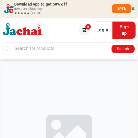
Download App to get 50% off
✖
OPEN
new user allowance
★★★★★
(430k+)
Sign
0
Login
up
Search