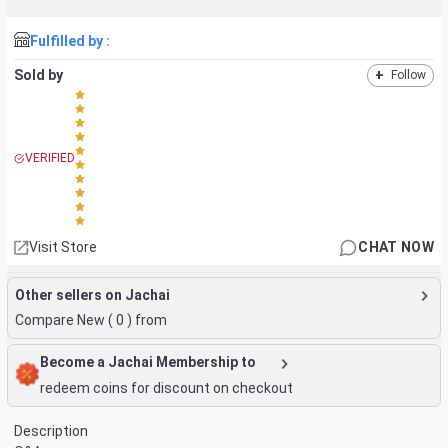
Fulfilled by :
Sold by
+
Follow
VERIFIED
Visit Store
CHAT NOW
Other sellers on Jachai
Compare New (
0
) from
Become a Jachai Membership to
redeem coins for discount on checkout
Description