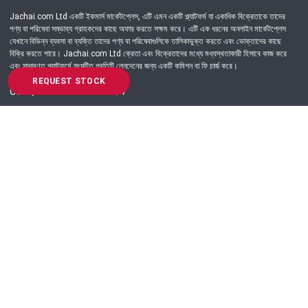
Jachai.com Ltd একটি ইকমার্স মার্কেটপ্লেস, এটি এমন একটি প্ল্যাটফর্ম যা একাধিক বিক্রেতাকে তাদের
পণ্য বা পরিষেবা সম্ভাব্য গ্রাহকদের কাছে অফার করতে সক্ষম করে। এটি এক ধরনের অনলাইন মার্কেটপ্লেস
যেখানে বিভিন্ন ব্যবসা বা ব্যক্তি তাদের পণ্য বা পরিষেবাগুলিকে তালিকাভুক্ত করতে এবং ভোক্তাদের কাছে
বিক্রি করতে পারে। Jachai.com Ltd ক্রেতা এবং বিক্রেতাদের মধ্যে মধ্যস্থতাকারী হিসাবে কাজ করে
এবং সাধারণত প্ল্যাটফর্মে সংঘটিত প্রতিটি লেনদেনের জন্য একটি কমিশন বা ফি চার্জ করে।
REQUEST STOCK
Got Question? Call us 24/7
09639-333444
Information
Customer Service
Order Process
About Us
Campaign Update
Returns & Refunds
News & Events
Terms & Conditions
Support & Helpline
Jachai Career Club
EMI Policy
Privacy Policy
Get in Touch
69/E, Green road, Panthapath, Dhaka-1215.
+880 9639-333444