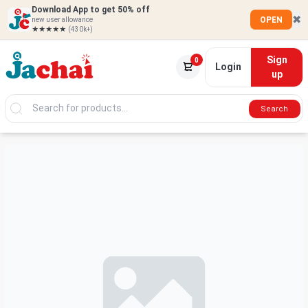
Download App to get 50% off
✖
OPEN
new user allowance
★★★★★
(430k+)
Sign
0
Login
up
Search