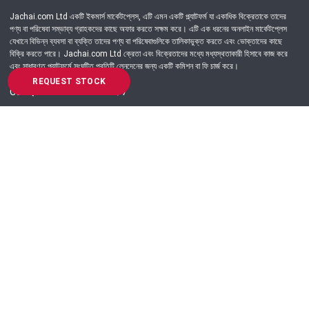
Jachai.com Ltd একটি ইকমার্স মার্কেটপ্লেস, এটি এমন একটি প্ল্যাটফর্ম যা একাধিক বিক্রেতাকে তাদের
পণ্য বা পরিষেবা সম্ভাব্য গ্রাহকদের কাছে অফার করতে সক্ষম করে। এটি এক ধরনের অনলাইন মার্কেটপ্লেস
যেখানে বিভিন্ন ব্যবসা বা ব্যক্তি তাদের পণ্য বা পরিষেবাগুলিকে তালিকাভুক্ত করতে এবং ভোক্তাদের কাছে
বিক্রি করতে পারে। Jachai.com Ltd ক্রেতা এবং বিক্রেতাদের মধ্যে মধ্যস্থতাকারী হিসাবে কাজ করে
এবং সাধারণত প্ল্যাটফর্মে সংঘটিত প্রতিটি লেনদেনের জন্য একটি কমিশন বা ফি চার্জ করে।
REQUEST STOCK
Got Question? Call us 24/7
09639-333444
Information
Customer Service
Order Process
About Us
Campaign Update
Returns & Refunds
News & Events
Terms & Conditions
Support & Helpline
Jachai Career Club
EMI Policy
Privacy Policy
Get in Touch
69/E, Green road, Panthapath, Dhaka-1215.
+880 9639-333444