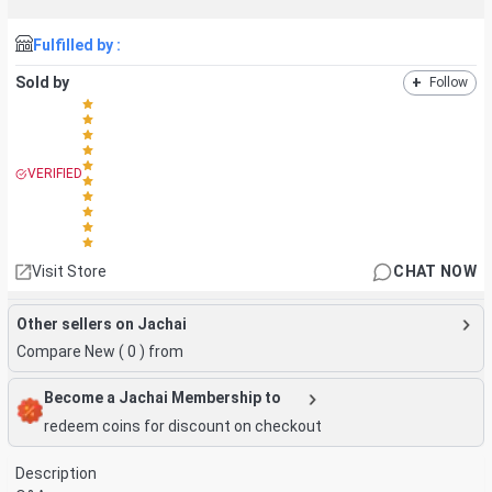
Fulfilled by :
Sold by
+
Follow
VERIFIED
Visit Store
CHAT NOW
Other sellers on Jachai
Compare New (
0
) from
Become a Jachai Membership to
redeem coins for discount on checkout
Description