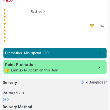
৳
0
.00
Ratings
Promotion : Min. spend ৳
0.00
Point Promotion
Earn up to
0
point on this item
Delivery
To Bangladesh
Delivery From:
Delivery Method