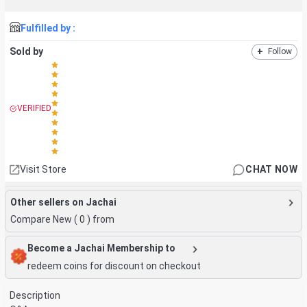
Fulfilled by :
Sold by
+
Follow
VERIFIED
Visit Store
CHAT NOW
Other sellers on Jachai
Compare New (
0
) from
Become a Jachai Membership to
redeem coins for discount on checkout
Description