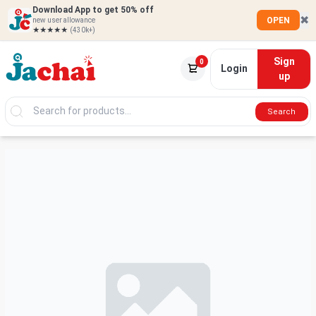
Download App to get 50% off
✖
OPEN
new user allowance
★★★★★
(430k+)
Sign
0
Login
up
Search