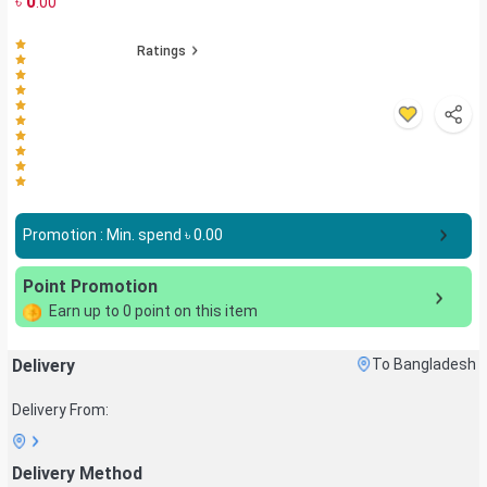
৳
0
.00
Ratings
Promotion : Min. spend ৳
0.00
Point Promotion
Earn up to
0
point on this item
Delivery
To Bangladesh
Delivery From:
Delivery Method