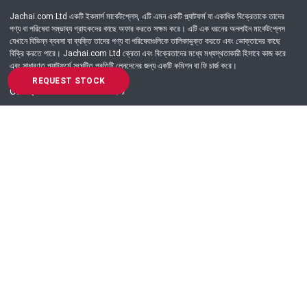
Jachai.com Ltd একটি ইকমার্স মার্কেটপ্লেস, এটি এমন একটি প্ল্যাটফর্ম যা একাধিক বিক্রেতাকে তাদের
পণ্য বা পরিষেবা সম্ভাব্য গ্রাহকদের কাছে অফার করতে সক্ষম করে। এটি এক ধরনের অনলাইন মার্কেটপ্লেস
যেখানে বিভিন্ন ব্যবসা বা ব্যক্তি তাদের পণ্য বা পরিষেবাগুলিকে তালিকাভুক্ত করতে এবং ভোক্তাদের কাছে
বিক্রি করতে পারে। Jachai.com Ltd ক্রেতা এবং বিক্রেতাদের মধ্যে মধ্যস্থতাকারী হিসাবে কাজ করে
এবং সাধারণত প্ল্যাটফর্মে সংঘটিত প্রতিটি লেনদেনের জন্য একটি কমিশন বা ফি চার্জ করে।
REQUEST STOCK
Got Question? Call us 24/7
09639-333444
Information
Customer Service
Order Process
About Us
Campaign Update
Returns & Refunds
News & Events
Terms & Conditions
Support & Helpline
Jachai Career Club
EMI Policy
Privacy Policy
Get in Touch
69/E, Green road, Panthapath, Dhaka-1215.
+880 9639-333444