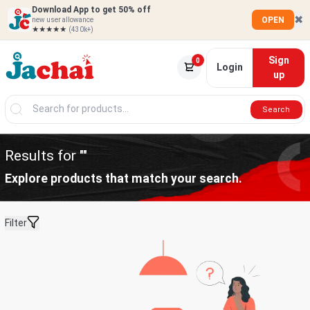
Download App to get 50% off
✖
OPEN
new user allowance
★★★★★
(430k+)
Sign
0
Login
up
Search
Results for ""
Explore products that match your search.
Filter