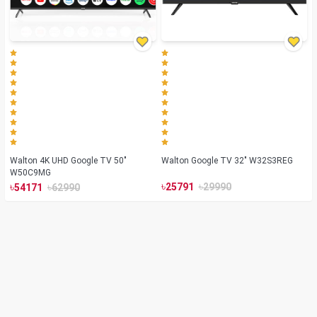
Walton 4K UHD Google TV 50"
Walton Google TV 32" W32S3REG
W50C9MG
৳
৳
৳
৳
25791
29990
54171
62990