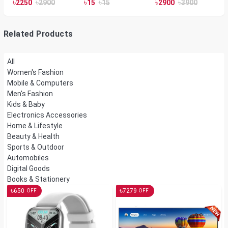
Silver Color
Room Heater 1800
৳
৳
৳
৳
৳
৳
2250
2900
15
15
2900
3900
Watts, Wall or Table
Mount
Related Products
All
Women's Fashion
Mobile & Computers
Men's Fashion
Kids & Baby
Electronics Accessories
Home & Lifestyle
Beauty & Health
Sports & Outdoor
Automobiles
Digital Goods
Books & Stationery
৳
৳
650
7279
OFF
OFF