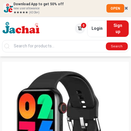
Download App to get 50% off
✖
OPEN
new user allowance
★★★★★
(430k+)
Sign
0
Login
up
Search