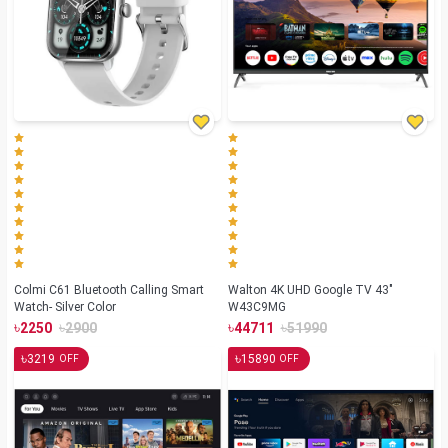
Colmi C61 Bluetooth Calling Smart
Walton 4K UHD Google TV 43"
Watch- Silver Color
W43C9MG
৳
৳
৳
৳
2250
2900
44711
51990
৳
৳
3219
15890
OFF
OFF