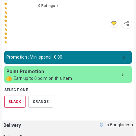
0
Ratings
Promotion : Min. spend ৳
0.00
Point Promotion
Earn up to
0
point on this item
SELECT ONE
BLACK
ORANGE
Delivery
To Bangladesh