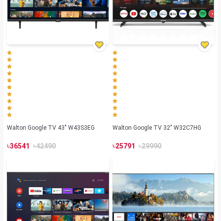
Walton Google TV 43" W43S3EG
Walton Google TV 32" W32C7HG
৳
৳
৳
৳
36541
42490
25791
29990