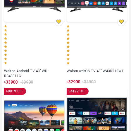
Walton Android TV 43" WD-
Walton webOS TV 43" W43D210W1
RS43E11G1
৳
৳
৳
৳
32900
32900
33900
33900
৳
৳
8819
4199
OFF
OFF