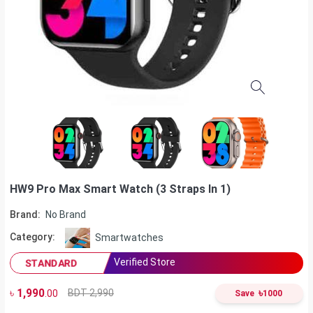
HW9 Pro Max Smart Watch (3 Straps In 1)
Brand:
No Brand
Category:
Smartwatches
Verified Store
STANDARD
৳
1,990
৳
BDT 2,990
.00
Save
1000