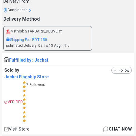
Delivery From:
Bangladesh
Delivery Method
Method:
STANDARD_DELIVERY
Shipping Fee:
-BDT
150
Estimated Delivery:
09 To 13 Aug, Thu
Fulfilled by :
Jachai
Sold by
+
Follow
Jachai Flagship Store
7
Followers
VERIFIED
Visit Store
CHAT NOW