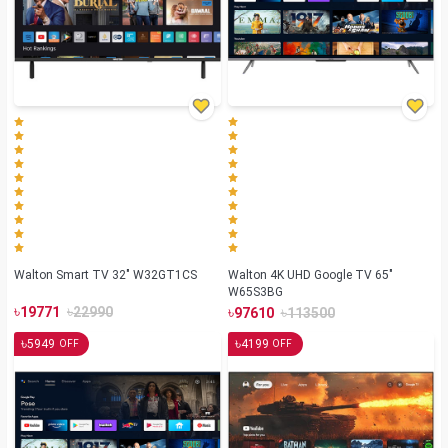
Walton Smart TV 32" W32GT1CS
Walton 4K UHD Google TV 65"
W65S3BG
৳
৳
৳
৳
19771
22990
97610
113500
৳
৳
5949
4199
OFF
OFF