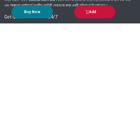
এবং সাধারণত প্ল্যাটফর্মে সংঘটিত প্রতিটি লেনদেনের জন্য একটি কমিশন বা ফি চার্জ করে।
Buy Now
Add
Got Question? Call us 24/7
09639-333444
Information
Customer Service
Order Process
About Us
Campaign Update
Returns & Refunds
News & Events
Terms & Conditions
Support & Helpline
Jachai Career Club
EMI Policy
Privacy Policy
Get in Touch
69/E, Green road, Panthapath, Dhaka-1215.
+880 9639-333444
support@jachai.com