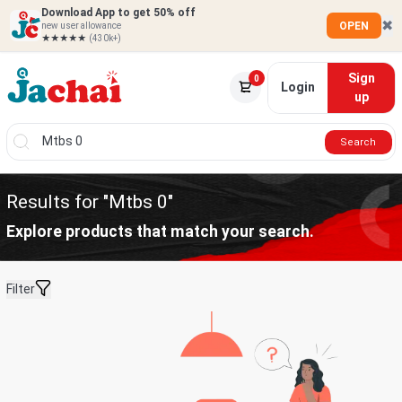
Download App to get 50% off
✖
OPEN
new user allowance
★★★★★
(430k+)
Sign
0
Login
up
Search
Results for "Mtbs 0"
Explore products that match your search.
Filter